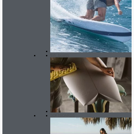
fish_boards
SOFTBOARDS