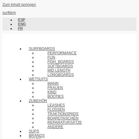
Zum Inhalt springen
surfitem
ESP
ENG
FR
SURFBOARDS
PERFORMANCE
FUN
FISH_BOARDS
SOFTBOARDS
MID LENGTH
LONGBOARDS
WETSUITS
MANN
FRAUEN
KIND
BOOTIES
ZUBEHÖR
LEASHES
FLOSSEN
TRAKTIONSPADS
BOARDTASCHEN
REPARATURSÄTZE
ANDERE
SUPS
BRANDS