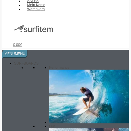
SALES
Mein Konto
Warenkorb
0.00
€
MENU
MENU
SURFBOARDS
Performance
Fun