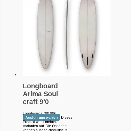
Longboard
Arima Soul
craft 9’0
Longboards
700.00
€
Ausführung wählen
Dieses
Produkt weist mehrere
Varianten auf. Die Optionen
können auf der Produktseite