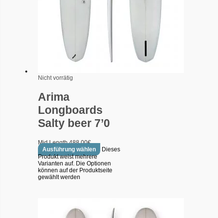
Nicht vorrätig
Arima
Longboards
Salty beer 7’0
Mid Length
488.00
€
Ausführung wählen
Dieses
Produkt weist mehrere
Varianten auf. Die Optionen
können auf der Produktseite
gewählt werden