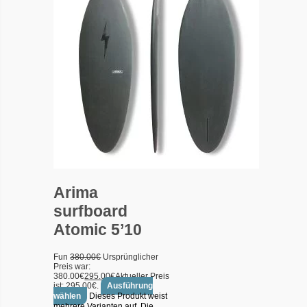
Arima
surfboard
Atomic 5’10
Fun
380.00
€
Ursprünglicher
Preis war:
380.00€
295.00
€
Aktueller Preis
ist: 295.00€.
Ausführung
wählen
Dieses Produkt weist
mehrere Varianten auf. Die