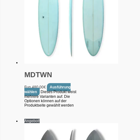
MDTWN
Fun
480.00
€
Ausführung
wählen
Dieses Produkt weist
mehrere Varianten auf. Die
Optionen können auf der
Produktseite gewählt werden
Angebot!