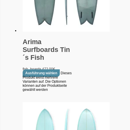
Arima
Surfboards Tin
´s Fish
fish_boards
472.00
€
Ausführung wählen
Dieses
Produkt weist mehrere
Varianten auf. Die Optionen
können auf der Produktseite
gewählt werden