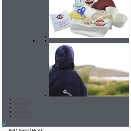
Andere
SUPS
BRANDS
SALES
Mein Konto
Warenkorb
Start
/
Brands
/ ARIMA