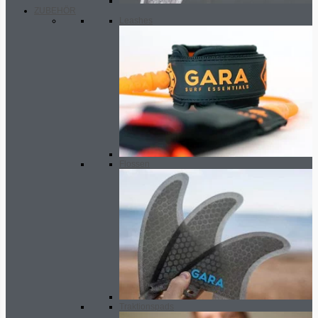
ZUBEHÖR
Leashes
Flossen
Traktionspads