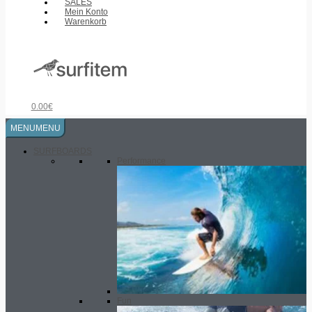
SALES
Mein Konto
Warenkorb
0.00
€
MENU
MENU
SURFBOARDS
Performance
Fun