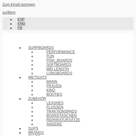
Zum Inhalt springen
surfitem
ESP
ENG
FR
SURFBOARDS
PERFORMANCE
FUN
FISH_BOARDS
SOFTBOARDS
MID LENGTH
LONGBOARDS
WETSUITS
MANN
FRAUEN
KIND
BOOTIES
ZUBEHÖR
LEASHES
FLOSSEN
TRAKTIONSPADS
BOARDTASCHEN
REPARATURSÄTZE
ANDERE
SUPS
BRANDS