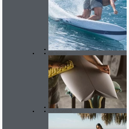
fish_boards
SOFTBOARDS