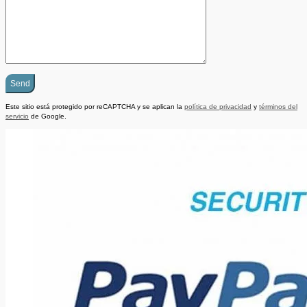
Este sitio está protegido por reCAPTCHA y se aplican la
política de privacidad
y
términos del
servicio
de Google.