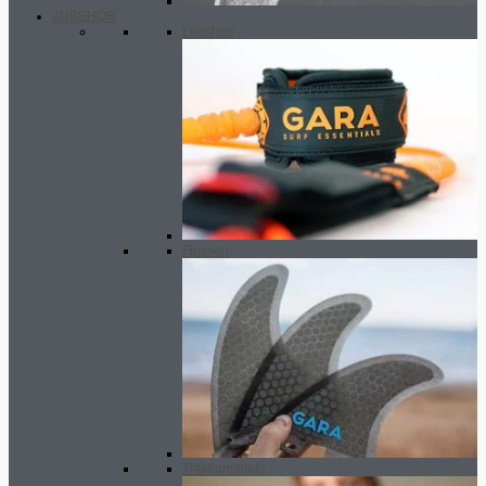
ZUBEHÖR
Leashes
Flossen
Traktionspads