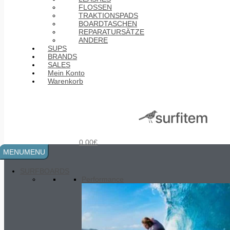
FLOSSEN
TRAKTIONSPADS
BOARDTASCHEN
REPARATURSÄTZE
ANDERE
SUPS
BRANDS
SALES
Mein Konto
Warenkorb
THIRTEEN
536.00
€
0.00
€
MENU
MENU
SURFBOARDS
Performance