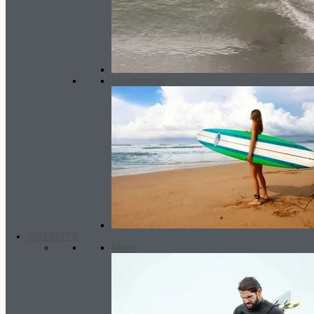
50.00€.
Longboards
WETSUITS
GARA fin set - double system
Mann
59.40
€
–
96.80
€
Preisspanne:
59.40€ bis 96.80€