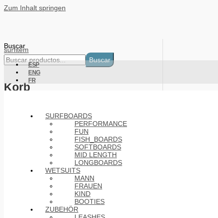
Zum Inhalt springen
Buscar
surfitem
Buscar
ESP
ENG
FR
Korb
Products
SURFBOARDS
PERFORMANCE
FUN
FISH_BOARDS
SOFTBOARDS
MID LENGTH
LONGBOARDS
WETSUITS
MANN
FRAUEN
KIND
BOOTIES
ZUBEHÖR
LEASHES