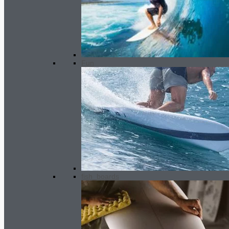
Gara Live Surf Traction - cyan
32.00
€
Ursprünglicher Preis war:
32.00€
30.00
€
Aktueller Preis ist:
Fun
30.00€.
fish_boards