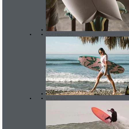
RAPTOR
536.00
€
SOFTBOARDS
Mid Length
WOMEN 2/2 mm (short)
120.00
€
Ursprünglicher Preis war:
120.00€
50.00
€
Aktueller Preis ist: