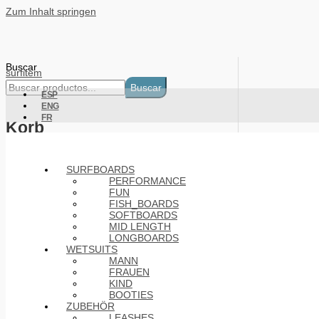
Zum Inhalt springen
Buscar
surfitem
Buscar
ESP
ENG
FR
Korb
Products
SURFBOARDS
PERFORMANCE
FUN
FISH_BOARDS
SOFTBOARDS
MID LENGTH
LONGBOARDS
WETSUITS
MANN
FRAUEN
KIND
BOOTIES
ZUBEHÖR
LEASHES