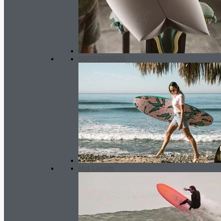
GARA fin set - double system
59.40
€
–
96.80
€
Preisspanne:
59.40€ bis 96.80€
SOFTBOARDS
Mid Length
Gara Mosaic Surf Traction- Green
32.00
€
Ursprünglicher Preis war: