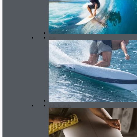
Premium wetsuit MEN 5/4/3mm
SC2
350.00
€
Fun
fish_boards