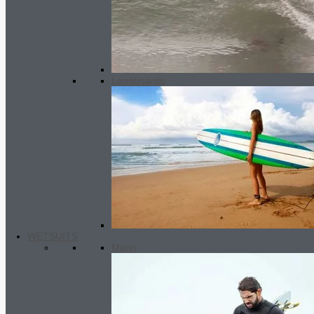
32.00€
30.00
€
Aktueller Preis ist:
30.00€.
Longboards
WETSUITS
Mann
Booties SC2 FLASHTECH 7MM
75.00
€