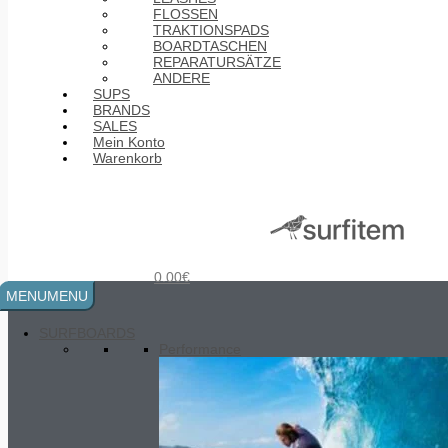
FLOSSEN
TRAKTIONSPADS
BOARDTASCHEN
REPARATURSÄTZE
ANDERE
SUPS
BRANDS
SALES
Mein Konto
Warenkorb
Mobyk SUP Paddle Aluminium 170-
210
40.00
€
0.00
€
MENU
MENU
SURFBOARDS
Performance