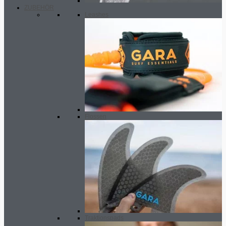
ZUBEHÖR
Leashes
Flossen
Traktionspads