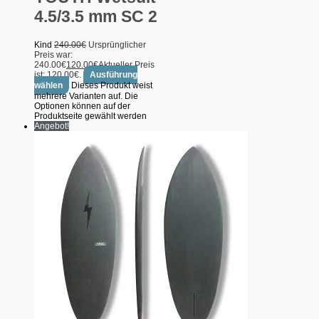
4.5/3.5 mm SC 2
Kind
240.00
€
Ursprünglicher
Preis war:
240.00€
120.00
€
Aktueller Preis
ist: 120.00€.
Ausführung
wählen
Dieses Produkt weist
mehrere Varianten auf. Die
Optionen können auf der
Produktseite gewählt werden
Angebot!