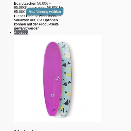
Boardtaschen
56.60
€
–
95.00
€
Preisspanne: 56.60€ bis
95.00€
Ausführung wählen
Dieses Produkt weist mehrere
Varianten auf. Die Optionen
können auf der Produktseite
gewählt werden
Angebot!