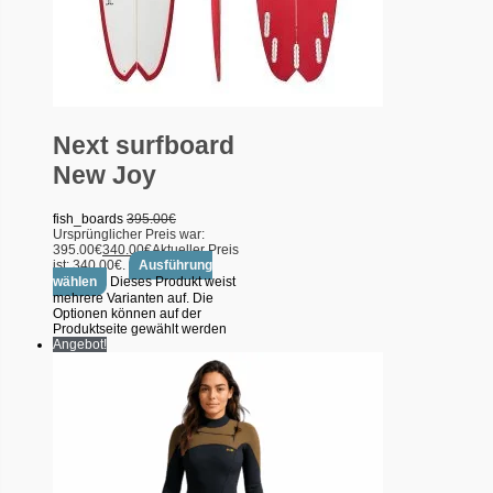
Next surfboard
New Joy
fish_boards
395.00
€
Ursprünglicher Preis war:
395.00€
340.00
€
Aktueller Preis
ist: 340.00€.
Ausführung
wählen
Dieses Produkt weist
mehrere Varianten auf. Die
Optionen können auf der
Produktseite gewählt werden
Angebot!