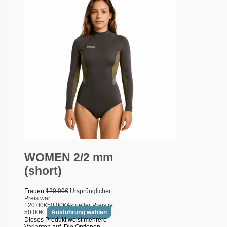
WOMEN 2/2 mm
(short)
Frauen
120.00
€
Ursprünglicher
Preis war:
120.00€
50.00
€
Aktueller Preis ist:
50.00€.
Ausführung wählen
Dieses Produkt weist mehrere
Varianten auf. Die Optionen