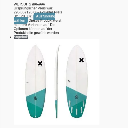
WETSUITS
295.00
€
Ursprünglicher Preis war:
295.00€
120.00
€
Aktueller Preis
ist: 120.00€.
Ausführung
wählen
Dieses Produkt weist
mehrere Varianten auf. Die
Optionen können auf der
Produktseite gewählt werden
Angebot!