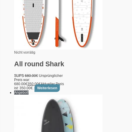
Nicht vorrätig
All round Shark
SUPS
680.00
€
Ursprünglicher
Preis war:
680.00€
350.00
€
Aktueller Preis
ist: 350.00€.
Weiterlesen
Angebot!