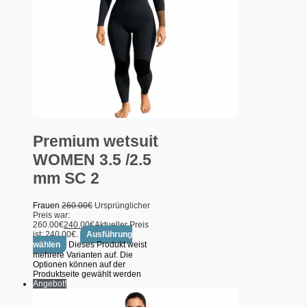
Premium wetsuit
WOMEN 3.5 /2.5
mm SC 2
Frauen
260.00
€
Ursprünglicher
Preis war:
260.00€
240.00
€
Aktueller Preis
ist: 240.00€.
Ausführung
wählen
Dieses Produkt weist
mehrere Varianten auf. Die
Optionen können auf der
Produktseite gewählt werden
Angebot!