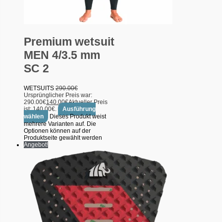
Premium wetsuit
MEN 4/3.5 mm
SC 2
WETSUITS
290.00
€
Ursprünglicher Preis war:
290.00€
140.00
€
Aktueller Preis
ist: 140.00€.
Ausführung
wählen
Dieses Produkt weist
mehrere Varianten auf. Die
Optionen können auf der
Produktseite gewählt werden
Angebot!