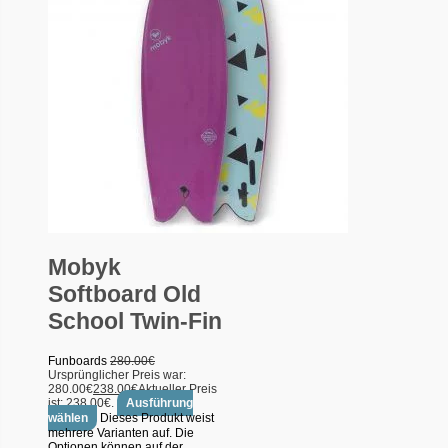
Mobyk
Softboard Old
School Twin-Fin
Funboards
280.00
€
Ursprünglicher Preis war:
280.00€
238.00
€
Aktueller Preis
ist: 238.00€.
Ausführung
wählen
Dieses Produkt weist
mehrere Varianten auf. Die
Optionen können auf der