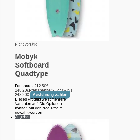
Nicht vorrätig
Mobyk
Softboard
Quadtype
Funboards
212.50
€
–
248.20
€
Preisspanne: 212.50€ bis
248.20€
Ausführung wählen
Dieses Produkt weist mehrere
Varianten auf. Die Optionen
können auf der Produktseite
gewählt werden
Angebot!