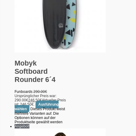
Mobyk
Softboard
Rounder 6´4
Funboards
290.00
€
Ursprünglicher Preis war:
290.00€
246.50
€
Aktueller Preis
ist: 246.50€.
Ausführung
wählen
Dieses Produkt weist
mehrere Varianten auf. Die
Optionen können auf der
Produktseite gewählt werden
Angebot!