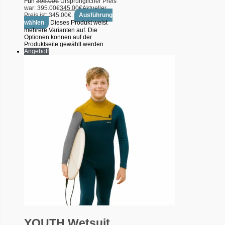
Fun
395.00
€
Ursprünglicher Preis
war: 395.00€
345.00
€
Aktueller
Preis ist: 345.00€.
Ausführung
wählen
Dieses Produkt weist
mehrere Varianten auf. Die
Optionen können auf der
Produktseite gewählt werden
Angebot!
YOUTH Wetsuit