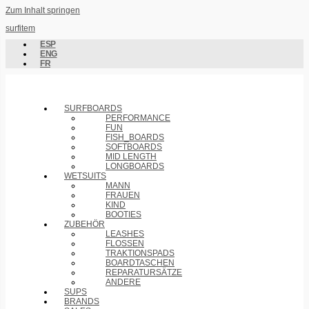
Zum Inhalt springen
surfitem
ESP
ENG
FR
SURFBOARDS
PERFORMANCE
FUN
FISH_BOARDS
SOFTBOARDS
MID LENGTH
LONGBOARDS
WETSUITS
MANN
FRAUEN
KIND
BOOTIES
ZUBEHÖR
LEASHES
FLOSSEN
TRAKTIONSPADS
BOARDTASCHEN
REPARATURSÄTZE
ANDERE
SUPS
BRANDS