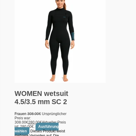
WOMEN wetsuit
4.5/3.5 mm SC 2
Frauen
308.00
€
Ursprünglicher
Preis war:
308.00€
280.00
€
Aktueller Preis
ist: 280.00€.
Ausführung
wählen
Dieses Produkt weist
mehrere Varianten auf. Die