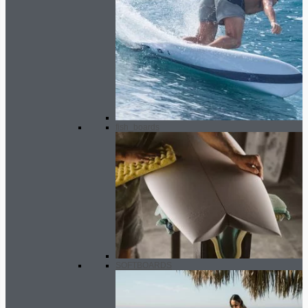
fish_boards
SOFTBOARDS