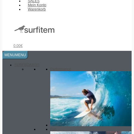
SALES
Mein Konto
Warenkorb
0.00
€
MENU
MENU
SURFBOARDS
Performance
Fun