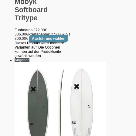
Mobyk
Softboard
Tritype
Funboards
272.00
€
–
306.00
€
Preisspanne: 272.00€ bis
306.00€
Ausführung wählen
Dieses Produkt weist mehrere
Varianten auf. Die Optionen
können auf der Produktseite
gewählt werden
Angebot!