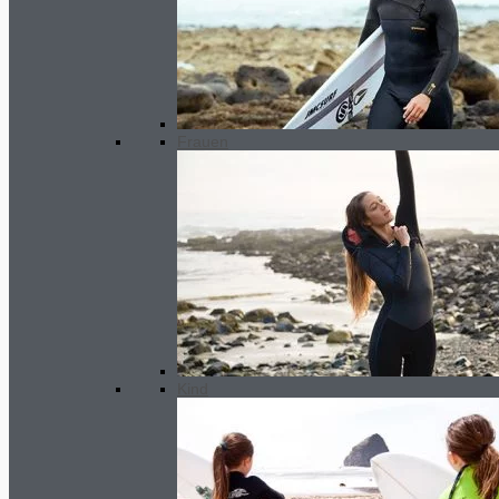
war: 290.00€
140.00
€
Aktueller
Preis ist: 140.00€.
Angebot!
Frauen
Kind