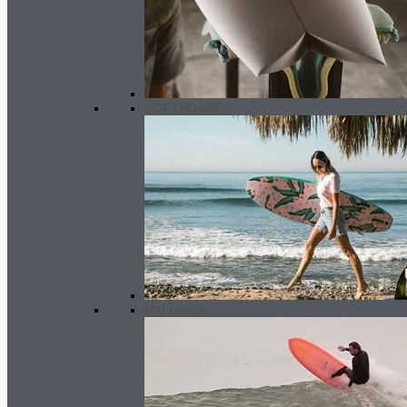
Softboard Wax
2.50
€
–
3.00
€
Preisspanne: 2.50€ bis 3.00€
SOFTBOARDS
Mid Length
Mobyk 11’8” Touring Paddle (camo
design)
555.00
€
Ursprünglicher