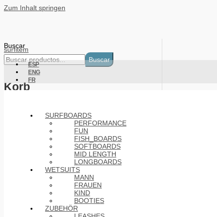
Zum Inhalt springen
Buscar
surfitem
Buscar
ESP
ENG
FR
Korb
Products
SURFBOARDS
PERFORMANCE
FUN
FISH_BOARDS
SOFTBOARDS
MID LENGTH
LONGBOARDS
WETSUITS
MANN
FRAUEN
KIND
BOOTIES
ZUBEHÖR
LEASHES