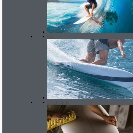
Fun
GARA Twin keel fin set
70.00
€
fish_boards