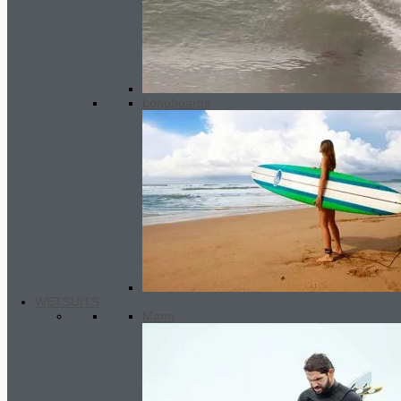
Preis war:
555.00€
425.00
€
Aktueller Preis ist:
425.00€.
Longboards
WETSUITS
Mann
Premium wetsuit MEN 4/3.5 mm
SC 2
290.00
€
Ursprünglicher Preis