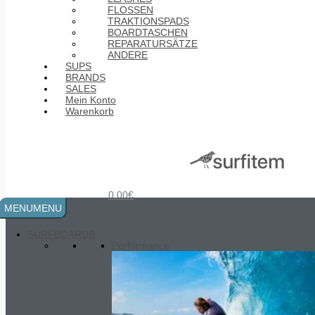
FLOSSEN
TRAKTIONSPADS
BOARDTASCHEN
REPARATURSÄTZE
ANDERE
SUPS
BRANDS
SALES
Mein Konto
Warenkorb
MOBYK fin set - FLEX - safety -
double system
40.00
€
–
50.00
€
Preisspanne: 40.00€ bis
50.00€
0.00
€
MENU
MENU
SURFBOARDS
Performance