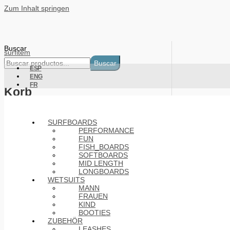
Zum Inhalt springen
Buscar
surfitem
Buscar
ESP
ENG
FR
Korb
Products
SURFBOARDS
PERFORMANCE
FUN
FISH_BOARDS
SOFTBOARDS
MID LENGTH
LONGBOARDS
WETSUITS
MANN
FRAUEN
KIND
BOOTIES
ZUBEHÖR
LEASHES