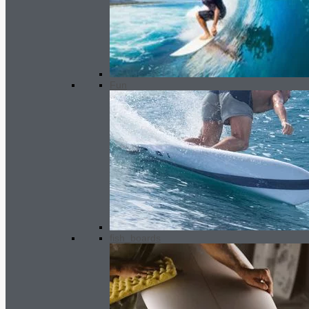
MEN wetsuit 3/2.5 mm SC2
slateblack grey
295.00
€
Ursprünglicher Preis war:
Fun
295.00€
120.00
€
Aktueller Preis ist:
120.00€.
fish_boards