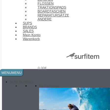
FLOSSEN
TRAKTIONSPADS
BOARDTASCHEN
REPARATURSÄTZE
ANDERE
SUPS
BRANDS
SALES
Mein Konto
Warenkorb
Roof racks double
75.00
€
0.00
€
MENU
MENU
SURFBOARDS
Performance