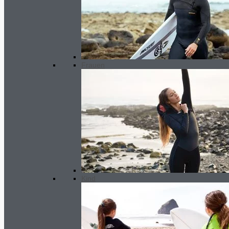
Next surfboard Dead fish
395.00
€
Ursprünglicher Preis war:
395.00€
340.00
€
Aktueller Preis ist:
340.00€.
Frauen
Angebot!
Kind