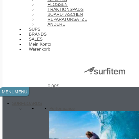
FLOSSEN
TRAKTIONSPADS
BOARDTASCHEN
REPARATURSÄTZE
ANDERE
SUPS
BRANDS
SALES
Mein Konto
Warenkorb
MEN wetsuit 3/2.5 mm SC2 black
yel
295.00
€
0.00
€
MENU
MENU
SURFBOARDS
Performance