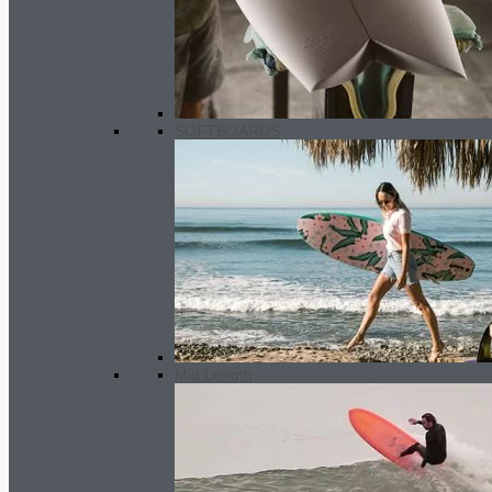
74.00
€
Preisspanne: 70.00€ bis
74.00€
SOFTBOARDS
Mid Length
Epoxy surfboard repair kit
39.00
€