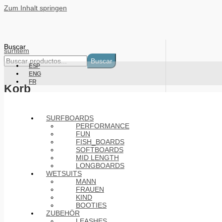
Zum Inhalt springen
Buscar
surfitem
Buscar
ESP
ENG
FR
Korb
Products
SURFBOARDS
PERFORMANCE
FUN
FISH_BOARDS
SOFTBOARDS
MID LENGTH
LONGBOARDS
WETSUITS
MANN
FRAUEN
KIND
BOOTIES
ZUBEHÖR
LEASHES