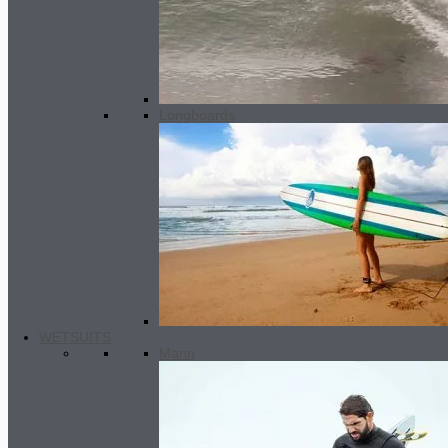
Longboards
Front Traction Pads
32.00
€
Ursprünglicher Preis war:
32.00€
30.00
€
Aktueller Preis ist:
WETSUITS
30.00€.
Mann