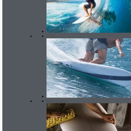
Key security locker
46.00
€
Fun
fish_boards
GARA Longboard fin
70.00
€
–