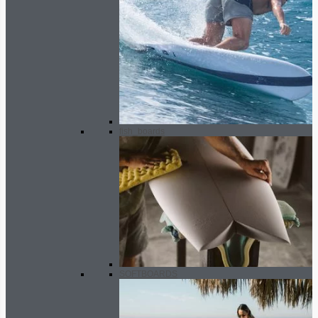
fish_boards
SOFTBOARDS