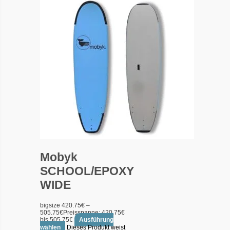
Mobyk
SCHOOL/EPOXY
WIDE
bigsize
420.75
€
–
505.75
€
Preisspanne: 420.75€
bis 505.75€
Ausführung
wählen
Dieses Produkt weist