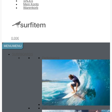
SALES
Mein Konto
Warenkorb
0.00
€
MENU
MENU
SURFBOARDS
Performance
Fun