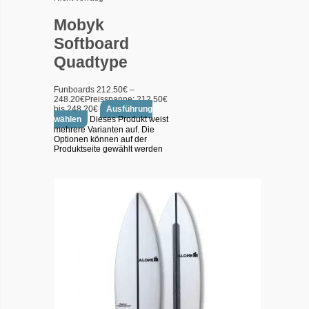
Mobyk
Softboard
Quadtype
Funboards
212.50
€
–
248.20
€
Preisspanne: 212.50€
bis 248.20€
Ausführung
wählen
Dieses Produkt weist
mehrere Varianten auf. Die
Optionen können auf der
Produktseite gewählt werden