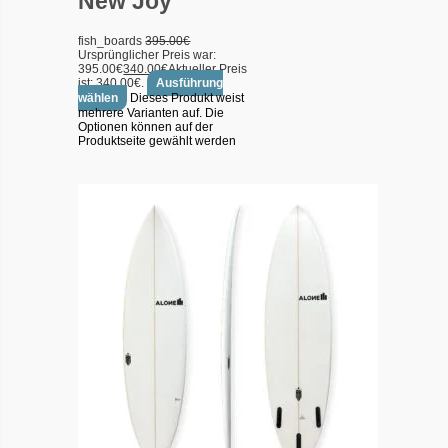
New Joy
fish_boards
395.00
€
Ursprünglicher Preis war:
395.00€
340.00
€
Aktueller Preis
ist: 340.00€.
Ausführung
wählen
Dieses Produkt weist
mehrere Varianten auf. Die
Optionen können auf der
Produktseite gewählt werden