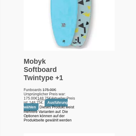
Mobyk
Softboard
Twintype +1
Funboards
175.00
€
Ursprünglicher Preis war:
175.00€
148.75
€
Aktueller Preis
ist: 148.75€.
Ausführung
wählen
Dieses Produkt weist
mehrere Varianten auf. Die
Optionen können auf der
Produktseite gewählt werden