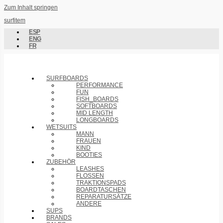
Zum Inhalt springen
surfitem
ESP
ENG
FR
SURFBOARDS
PERFORMANCE
FUN
FISH_BOARDS
SOFTBOARDS
MID LENGTH
LONGBOARDS
WETSUITS
MANN
FRAUEN
KIND
BOOTIES
ZUBEHÖR
LEASHES
FLOSSEN
TRAKTIONSPADS
BOARDTASCHEN
REPARATURSÄTZE
ANDERE
SUPS
BRANDS