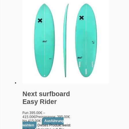
Next surfboard
Easy Rider
Fun
395.00
€
–
415.00
€
Preisspanne: 395.00€
bis 415.00€
Ausführung
wählen
Dieses Produkt weist