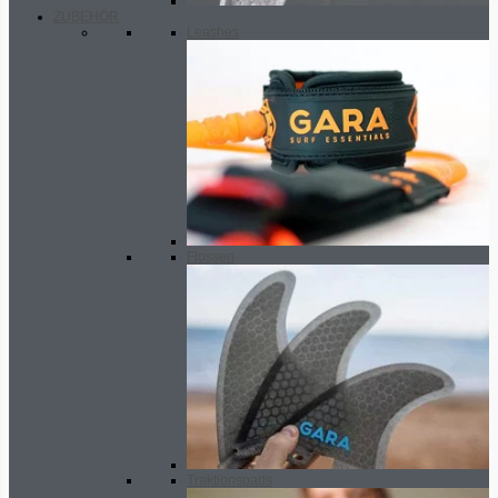
ZUBEHÖR
Leashes
Flossen
Traktionspads