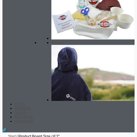
Andere
SUPS
BRANDS
SALES
Mein Konto
Warenkorb
Start
/ Product Board Size / 6’2”