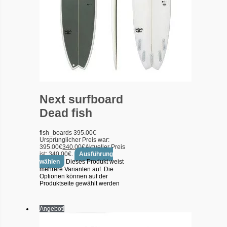
Next surfboard
Dead fish
fish_boards
395.00
€
Ursprünglicher Preis war:
395.00€
340.00
€
Aktueller Preis
ist: 340.00€.
Ausführung
wählen
Dieses Produkt weist
mehrere Varianten auf. Die
Optionen können auf der
Produktseite gewählt werden
Angebot!