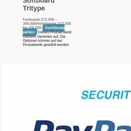
Softboard
Tritype
Funboards
272.00
€
–
306.00
€
Preisspanne: 272.00€
bis 306.00€
Ausführung
wählen
Dieses Produkt weist
mehrere Varianten auf. Die
Optionen können auf der
Produktseite gewählt werden