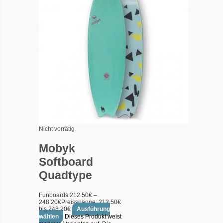
Nicht vorrätig
Mobyk
Softboard
Quadtype
Funboards
212.50
€
–
248.20
€
Preisspanne: 212.50€
bis 248.20€
Ausführung
wählen
Dieses Produkt weist