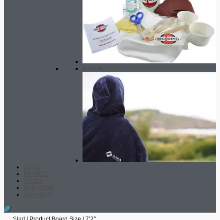
Andere
SUPS
BRANDS
SALES
Mein Konto
Warenkorb
Start
/ Product Board Size / 7’2”