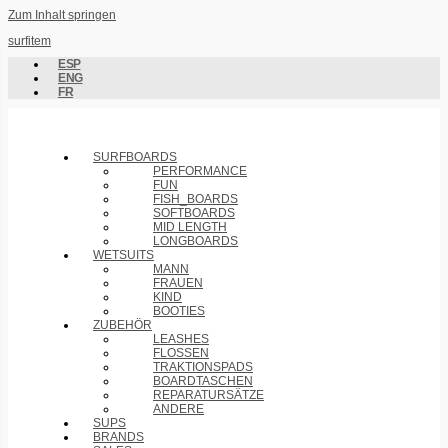
Zum Inhalt springen
surfitem
ESP
ENG
FR
SURFBOARDS
PERFORMANCE
FUN
FISH_BOARDS
SOFTBOARDS
MID LENGTH
LONGBOARDS
WETSUITS
MANN
FRAUEN
KIND
BOOTIES
ZUBEHÖR
LEASHES
FLOSSEN
TRAKTIONSPADS
BOARDTASCHEN
REPARATURSÄTZE
ANDERE
SUPS
BRANDS