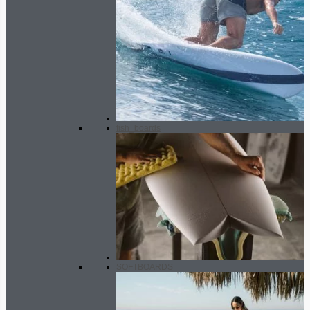
fish_boards
SOFTBOARDS