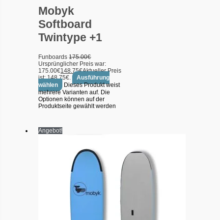
Mobyk
Softboard
Twintype +1
Funboards
175.00
€
Ursprünglicher Preis war:
175.00€
148.75
€
Aktueller Preis
ist: 148.75€.
Ausführung
wählen
Dieses Produkt weist
mehrere Varianten auf. Die
Optionen können auf der
Produktseite gewählt werden
Angebot!