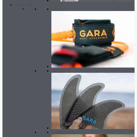
ZUBEHÖR
Leashes
Flossen
Traktionspads