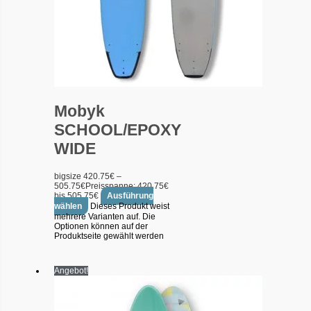
Mobyk
SCHOOL/EPOXY
WIDE
bigsize
420.75
€
–
505.75
€
Preisspanne: 420.75€
bis 505.75€
Ausführung
wählen
Dieses Produkt weist
mehrere Varianten auf. Die
Optionen können auf der
Produktseite gewählt werden
Angebot!