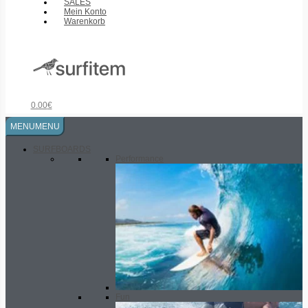
SALES
Mein Konto
Warenkorb
0.00
€
MENU
MENU
SURFBOARDS
Performance
Fun