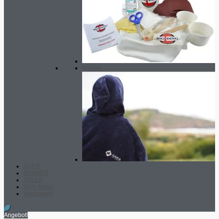
Andere
SUPS
BRANDS
SALES
Mein Konto
Warenkorb
Angebot!