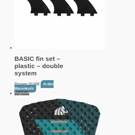
BASIC fin set –
plastic – double
system
Flossen
20.00
€
In den
Warenkorb
Angebot!