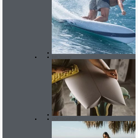
fish_boards
SOFTBOARDS