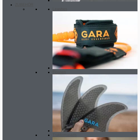
ZUBEHÖR
Leashes
Flossen
Traktionspads