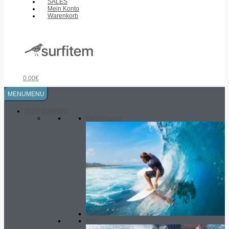
SALES
Mein Konto
Warenkorb
0.00
€
MENU
MENU
SURFBOARDS
Performance
Fun