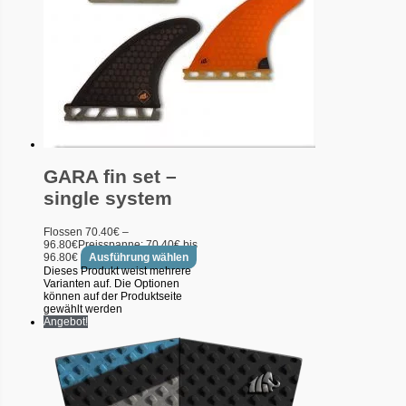
GARA fin set –
single system
Flossen
70.40
€
–
96.80
€
Preisspanne: 70.40€ bis
96.80€
Ausführung wählen
Dieses Produkt weist mehrere
Varianten auf. Die Optionen
können auf der Produktseite
gewählt werden
Angebot!