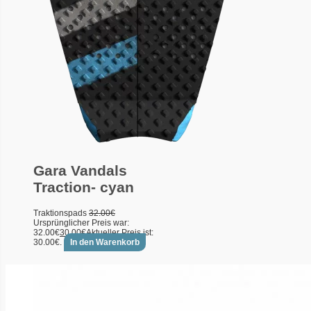
Gara Vandals
Traction- cyan
Traktionspads
32.00
€
Ursprünglicher Preis war:
32.00€
30.00
€
Aktueller Preis ist:
30.00€.
In den Warenkorb