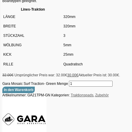
Boardtypen geeignet.
Lines-Traktion
LÄNGE
320mm
BREITE
320mm
STÜCKZAHL
3
WÖLBUNG
5mm
KICK
25mm
RILLE
Quadratisch
32.00
€
Ursprünglicher Preis war: 32.00€
30.00
€
Aktueller Preis ist: 30.00€.
Gara Mosaic Surf Traction- Green Menge
In den Warenkorb
Artikelnummer:
GA21TPM-GN
Kategorien:
Traktionspads
,
Zubehör