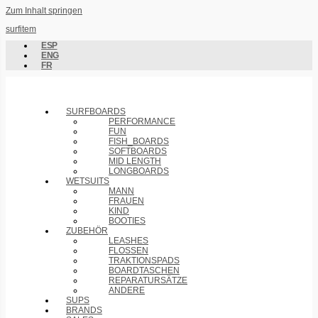
Zum Inhalt springen
surfitem
ESP
ENG
FR
SURFBOARDS
PERFORMANCE
FUN
FISH_BOARDS
SOFTBOARDS
MID LENGTH
LONGBOARDS
WETSUITS
MANN
FRAUEN
KIND
BOOTIES
ZUBEHÖR
LEASHES
FLOSSEN
TRAKTIONSPADS
BOARDTASCHEN
REPARATURSÄTZE
ANDERE
SUPS
BRANDS