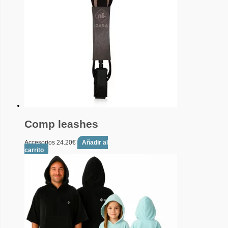
Comp leashes
Accesorios
24.20
€
Añadir al
carrito