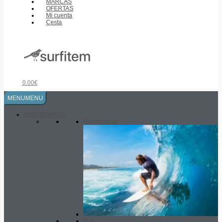
MARCAS
OFERTAS
Mi cuenta
Cesta
0.00
€
MENU
MENU
SURFBOARDS
Performance
Fun