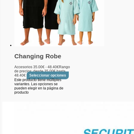
Changing Robe
Accesorios
35.00
€
-
48.40
€
Rango
de precios: desde 35.00€ hasta
48.40€
Seleccionar opciones
Este producto tiene múltiples
variantes. Las opciones se
pueden elegir en la página de
producto