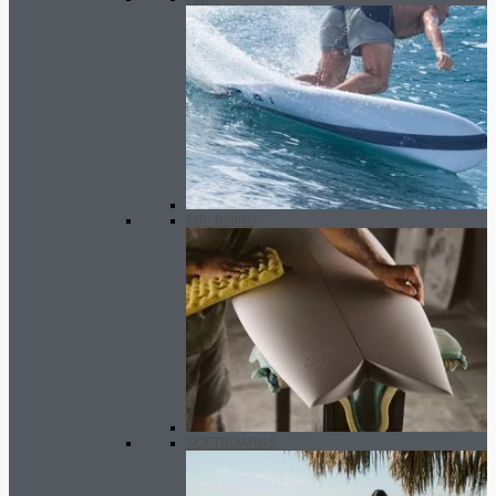
fish_boards
SOFTBOARDS