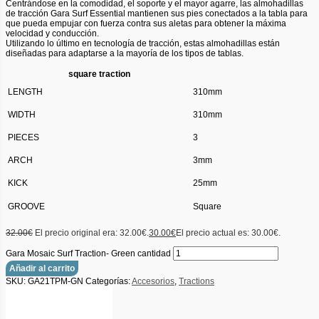
Centrándose en la comodidad, el soporte y el mayor agarre, las almohadillas
de tracción Gara Surf Essential mantienen sus pies conectados a la tabla para
que pueda empujar con fuerza contra sus aletas para obtener la máxima
velocidad y conducción.
Utilizando lo último en tecnología de tracción, estas almohadillas están
diseñadas para adaptarse a la mayoría de los tipos de tablas.
square traction
LENGTH
310mm
WIDTH
310mm
PIECES
3
ARCH
3mm
KICK
25mm
GROOVE
Square
32.00
€
El precio original era: 32.00€.
30.00
€
El precio actual es: 30.00€.
Gara Mosaic Surf Traction- Green cantidad
Añadir al carrito
SKU:
GA21TPM-GN
Categorías:
Accesorios
,
Tractions