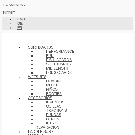
Ir al contenido
surfitem
ENG
DE
FR
SURFBOARDS
PERFORMANCE
FUN
FISH_BOARDS
SOFTBOARDS
MID LENGTH
LONGBOARDS
WETSUITS
HOMBRE
MUJER
NIÑOS
BOOTIES
ACCESORIOS
INVENTOS
QUILLAS
TRACTIONS
FUNDAS
OTROS
KITS DE
REPARACIÓN
PADDLE SURF