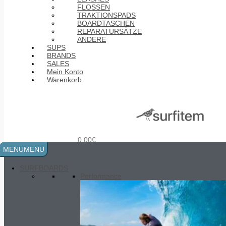
FLOSSEN
TRAKTIONSPADS
BOARDTASCHEN
REPARATURSÄTZE
ANDERE
SUPS
BRANDS
SALES
Mein Konto
Warenkorb
Longboard Arima Soul craft 9’0
700.00
€
0.00
€
MENU
MENU
SURFBOARDS
Performance