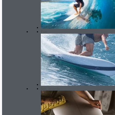
WOMEN wetsuit 2/2 mm SC 2
(short)
150.00
€
Ursprünglicher
Fun
Preis war: 150.00€
90.00
€
Aktueller
Preis ist: 90.00€.
fish_boards