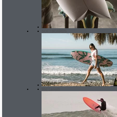
Premium wetsuit MEN 5/4/3mm
SC2
350.00
€
SOFTBOARDS
Mid Length
Surf Wetsuit MEN 4/3.5 mm SC 2