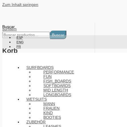
Zum Inhalt springen
Buscar
surfitem
Buscar
ESP
ENG
FR
Korb
Products
SURFBOARDS
PERFORMANCE
FUN
FISH_BOARDS
SOFTBOARDS
MID LENGTH
LONGBOARDS
WETSUITS
MANN
FRAUEN
KIND
BOOTIES
ZUBEHÖR
LEASHES