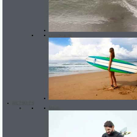
black
295.00
€
Longboards
WETSUITS
Wax pocket
12.00
€
Mann
Angebot!