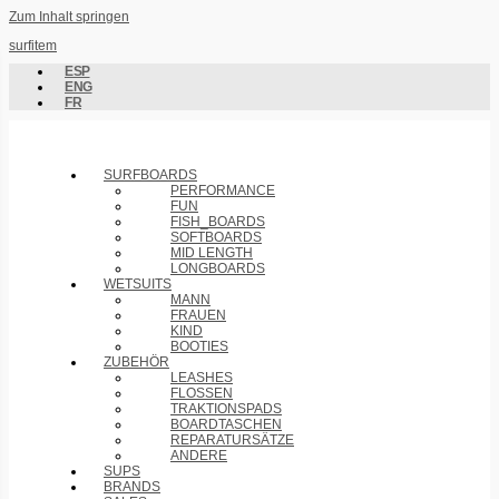
Zum Inhalt springen
surfitem
ESP
ENG
FR
SURFBOARDS
PERFORMANCE
FUN
FISH_BOARDS
SOFTBOARDS
MID LENGTH
LONGBOARDS
WETSUITS
MANN
FRAUEN
KIND
BOOTIES
ZUBEHÖR
LEASHES
FLOSSEN
TRAKTIONSPADS
BOARDTASCHEN
REPARATURSÄTZE
ANDERE
SUPS
BRANDS