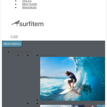
SALES
Mein Konto
Warenkorb
0.00
€
MENU
MENU
SURFBOARDS
Performance
Fun