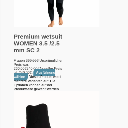
Premium wetsuit
WOMEN 3.5 /2.5
mm SC 2
Frauen
260.00
€
Ursprünglicher
Preis war:
260.00€
240.00
€
Aktueller Preis
ist: 240.00€.
Ausführung
wählen
Dieses Produkt weist
mehrere Varianten auf. Die
Optionen können auf der
Produktseite gewählt werden