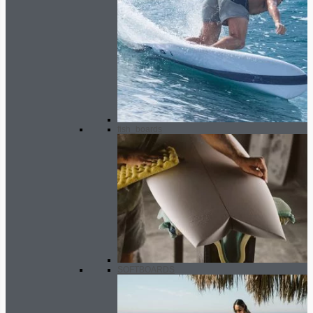
fish_boards
SOFTBOARDS