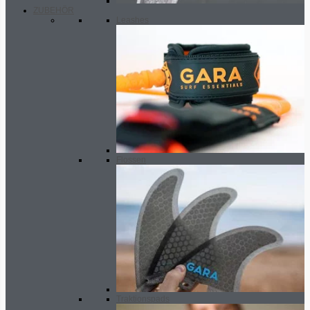
ZUBEHÖR
Leashes
Flossen
Traktionspads