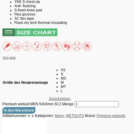
YKK S chest zip
Anti- flushing
S-foam knee pad
Flex grooves
SC flex tape
Flash dry tech thermal insulating
350.00
€
XS
S
MS
Größe des Neoprenanzugs
M
MT
L
Zurücksetzen
Premium wetsuit MEN 5/4/3mm SC2 Menge
In den Warenkorb
Artikelnummer:
n. v.
Kategorien:
Mann
,
WETSUITS
Brand:
Premium wetsuits