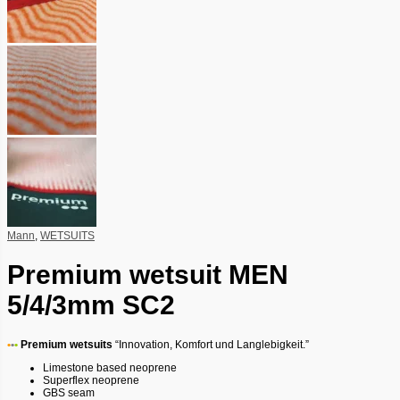
Mann
,
WETSUITS
Premium wetsuit MEN
5/4/3mm SC2
•
•
•
Premium wetsuits
“Innovation, Komfort und Langlebigkeit.”
Limestone based neoprene
Superflex neoprene
GBS seam