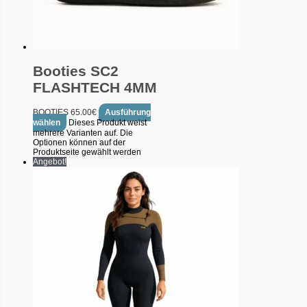
Booties SC2
FLASHTECH 4MM
BOOTIES
65.00
€
Ausführung
wählen
Dieses Produkt weist
mehrere Varianten auf. Die
Optionen können auf der
Produktseite gewählt werden
Angebot!