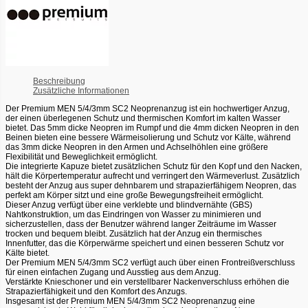
Beschreibung
Zusätzliche Informationen
Der Premium MEN 5/4/3mm SC2 Neoprenanzug ist ein hochwertiger Anzug,
der einen überlegenen Schutz und thermischen Komfort im kalten Wasser
bietet. Das 5mm dicke Neopren im Rumpf und die 4mm dicken Neopren in den
Beinen bieten eine bessere Wärmeisolierung und Schutz vor Kälte, während
das 3mm dicke Neopren in den Armen und Achselhöhlen eine größere
Flexibilität und Beweglichkeit ermöglicht.
Die integrierte Kapuze bietet zusätzlichen Schutz für den Kopf und den Nacken,
hält die Körpertemperatur aufrecht und verringert den Wärmeverlust. Zusätzlich
besteht der Anzug aus super dehnbarem und strapazierfähigem Neopren, das
perfekt am Körper sitzt und eine große Bewegungsfreiheit ermöglicht.
Dieser Anzug verfügt über eine verklebte und blindvernähte (GBS)
Nahtkonstruktion, um das Eindringen von Wasser zu minimieren und
sicherzustellen, dass der Benutzer während langer Zeiträume im Wasser
trocken und bequem bleibt. Zusätzlich hat der Anzug ein thermisches
Innenfutter, das die Körperwärme speichert und einen besseren Schutz vor
Kälte bietet.
Der Premium MEN 5/4/3mm SC2 verfügt auch über einen Frontreißverschluss
für einen einfachen Zugang und Ausstieg aus dem Anzug.
Verstärkte Knieschoner und ein verstellbarer Nackenverschluss erhöhen die
Strapazierfähigkeit und den Komfort des Anzugs.
Insgesamt ist der Premium MEN 5/4/3mm SC2 Neoprenanzug eine