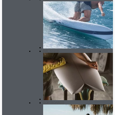
fish_boards
SOFTBOARDS