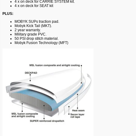
4 x on deck for CARRIE SYSTEM kit.
4 x on deck for SEAT kit
PLUS:
MOBYK SUPs traction pad.
Mobyk Kick Tail (MKT).
2 year warranty.
Military grade PVC.
50 PSI drop stitch material.
Mobyk Fusion Technology (MFT)