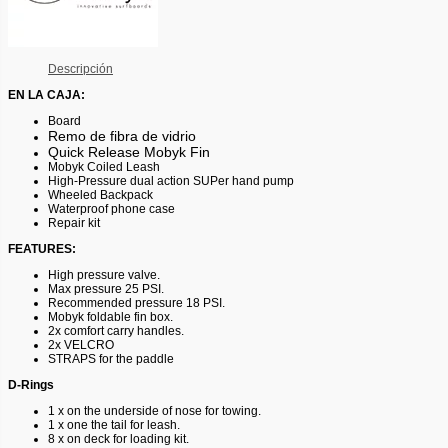
Descripción
EN LA CAJA:
Board
Remo de fibra de vidrio
Quick Release Mobyk Fin
Mobyk Coiled Leash
High-Pressure dual action SUPer hand pump
Wheeled Backpack
Waterproof phone case
Repair kit
FEATURES:
High pressure valve.
Max pressure 25 PSI.
Recommended pressure 18 PSI.
Mobyk foldable fin box.
2x comfort carry handles.
2x VELCRO
STRAPS for the paddle
D-Rings
1 x on the underside of nose for towing.
1 x one the tail for leash.
8 x on deck for loading kit.