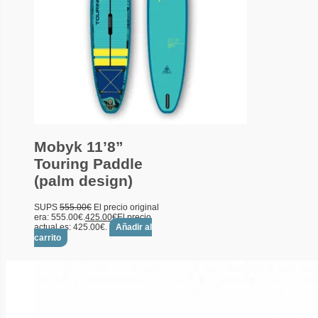
Mobyk 11’8”
Touring Paddle
(palm design)
SUPS
555.00
€
El precio original
era: 555.00€.
425.00
€
El precio
actual es: 425.00€.
Añadir al
carrito