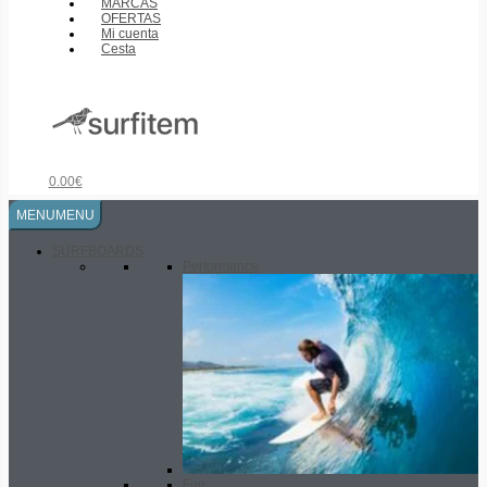
MARCAS
OFERTAS
Mi cuenta
Cesta
0.00
€
MENU
MENU
SURFBOARDS
Performance
Fun