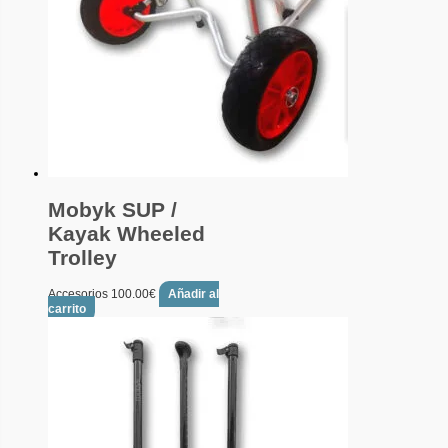
Mobyk SUP /
Kayak Wheeled
Trolley
Accesorios
100.00
€
Añadir al
carrito