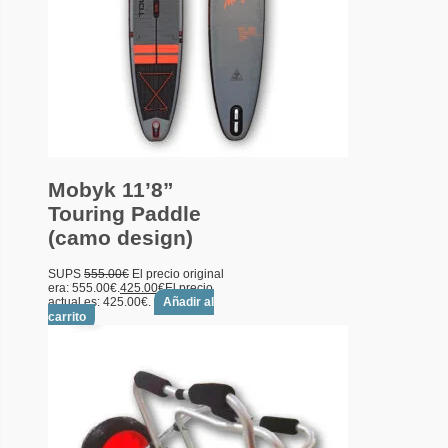
Mobyk 11’8”
Touring Paddle
(camo design)
SUPS
555.00
€
El precio original
era: 555.00€.
425.00
€
El precio
actual es: 425.00€.
Añadir al
carrito