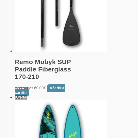
Remo Mobyk SUP
Paddle Fiberglass
170-210
Accesorios
60.00
€
Añadir al
carrito
¡Oferta!