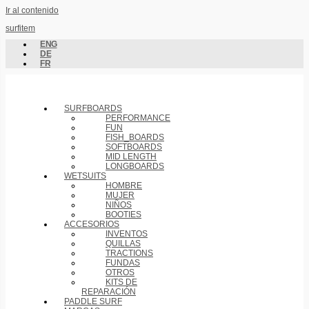
Ir al contenido
surfitem
ENG
DE
FR
SURFBOARDS
PERFORMANCE
FUN
FISH_BOARDS
SOFTBOARDS
MID LENGTH
LONGBOARDS
WETSUITS
HOMBRE
MUJER
NIÑOS
BOOTIES
ACCESORIOS
INVENTOS
QUILLAS
TRACTIONS
FUNDAS
OTROS
KITS DE
REPARACIÓN
PADDLE SURF