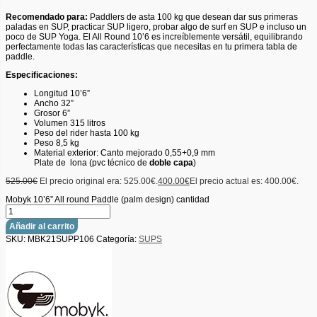
Recomendado para:
Paddlers de asta 100 kg que desean dar sus primeras
paladas en SUP, practicar SUP ligero, probar algo de surf en SUP e incluso un
poco de SUP Yoga. El All Round 10’6 es increíblemente versátil, equilibrando
perfectamente todas las características que necesitas en tu primera tabla de
paddle.
Especificaciones:
Longitud 10’6”
Ancho 32”
Grosor 6”
Volumen
315 litros
Peso del rider hasta 100 kg
Peso 8,5 kg
Material exterior: Canto mejorado 0,55+0,9 mm
Plate de lona (pvc técnico de
doble capa
)
525.00
€
El precio original era: 525.00€.
400.00
€
El precio actual es: 400.00€.
Mobyk 10’6” All round Paddle (palm design) cantidad
Añadir al carrito
SKU:
MBK21SUPP106
Categoría:
SUPS