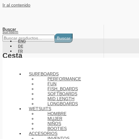
Ir al contenido
Buscar
surfitem
Buscar
ENG
DE
FR
Cesta
Products
SURFBOARDS
PERFORMANCE
FUN
FISH_BOARDS
SOFTBOARDS
MID LENGTH
LONGBOARDS
WETSUITS
HOMBRE
MUJER
NIÑOS
BOOTIES
ACCESORIOS
INVENTOS