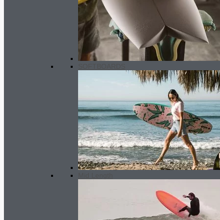
Wheeled boardbag (3-4 boards)
280.00
€
-
310.00
€
Rango de
precios: desde 280.00€ hasta
310.00€
SOFTBOARDS
Mid Length