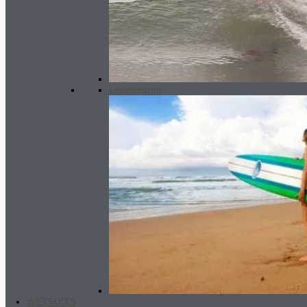
Next surfboard Easy Rider
395.00
€
-
415.00
€
Rango de precios: desde
395.00€ hasta 415.00€
Longboards
Longboard Next Performance
500.00
€
WETSUITS