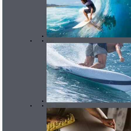
MEN wetsuit 3/2.5 mm SC2
slateblack grey
295.00
€
El precio
original era: 295.00€.
120.00
€
El
precio actual es: 120.00€.
Fun
fish_boards