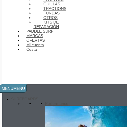
QUILLAS
TRACTIONS
FUNDAS
OTROS
KITS DE
REPARACIÓN
PADDLE SURF
MARCAS
OFERTAS
Mi cuenta
Epoxy UV Cure Tube
20.00
€
Cesta
MENU
MENU
SURFBOARDS
Performance