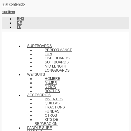
Ir al contenido
surfitem
ENG
DE
FR
SURFBOARDS
PERFORMANCE
FUN
FISH_BOARDS
SOFTBOARDS
MID LENGTH
LONGBOARDS
WETSUITS
HOMBRE
MUJER
NIÑOS
BOOTIES
ACCESORIOS
INVENTOS
QUILLAS
TRACTIONS
FUNDAS
OTROS
KITS DE
REPARACIÓN
PADDLE SURF