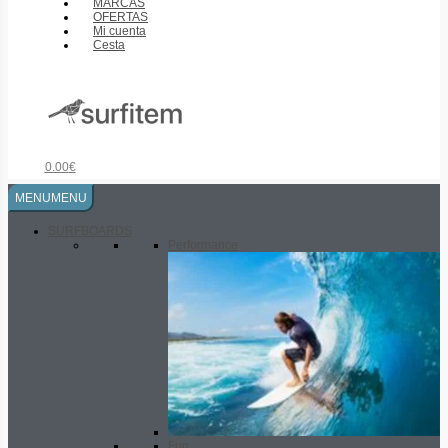
MARCAS
OFERTAS
Mi cuenta
Cesta
0.00
€
MENU
MENU
SURFBOARDS
Performance
Fun