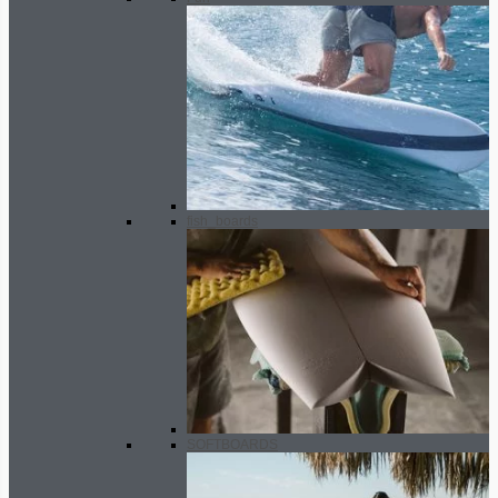
fish_boards
SOFTBOARDS