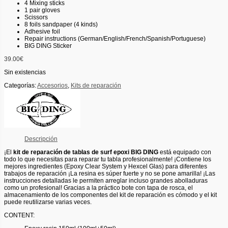
4 Mixing sticks
1 pair gloves
Scissors
8 foils sandpaper (4 kinds)
Adhesive foil
Repair instructions (German/English/French/Spanish/Portuguese)
BIG DING Sticker
39.00
€
Sin existencias
Categorías:
Accesorios
,
Kits de reparación
Descripción
¡El
kit de reparación de tablas de surf epoxi BIG DING
está equipado con
todo lo que necesitas para reparar tu tabla profesionalmente! ¡Contiene los
mejores ingredientes (Epoxy Clear System y Hexcel Glas) para diferentes
trabajos de reparación ¡La resina es súper fuerte y no se pone amarilla! ¡Las
instrucciones detalladas le permiten arreglar incluso grandes abolladuras
como un profesional! Gracias a la práctico bote con tapa de rosca, el
almacenamiento de los componentes del kit de reparación es cómodo y el kit
puede reutilizarse varias veces.
CONTENT: