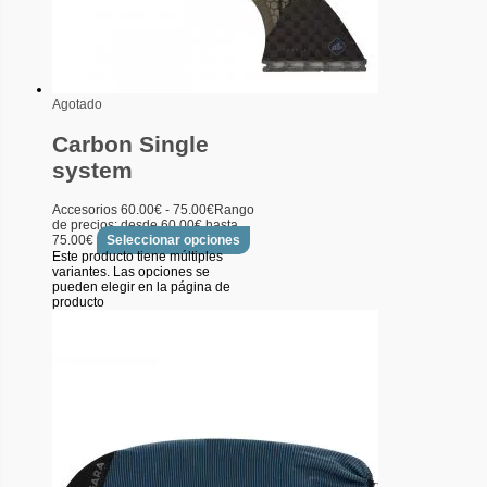
Agotado
Carbon Single
system
Accesorios
60.00
€
-
75.00
€
Rango
de precios: desde 60.00€ hasta
75.00€
Seleccionar opciones
Este producto tiene múltiples
variantes. Las opciones se
pueden elegir en la página de
producto