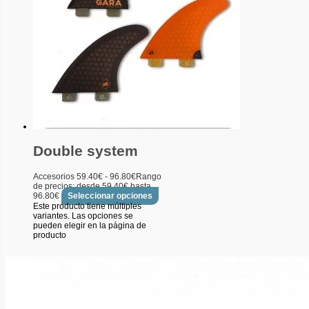
Double system
Accesorios
59.40
€
-
96.80
€
Rango
de precios: desde 59.40€ hasta
96.80€
Seleccionar opciones
Este producto tiene múltiples
variantes. Las opciones se
pueden elegir en la página de
producto