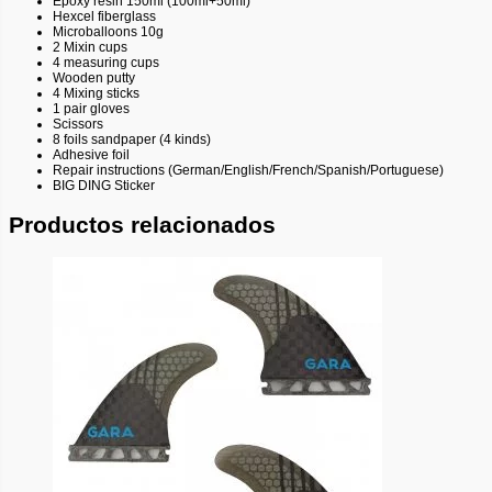
Epoxy resin 150ml (100ml+50ml)
Hexcel fiberglass
Microballoons 10g
2 Mixin cups
4 measuring cups
Wooden putty
4 Mixing sticks
1 pair gloves
Scissors
8 foils sandpaper (4 kinds)
Adhesive foil
Repair instructions (German/English/French/Spanish/Portuguese)
BIG DING Sticker
Productos relacionados