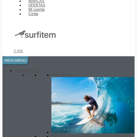
MARCAS
OFERTAS
Mi cuenta
Cesta
0.00
€
MENU
MENU
SURFBOARDS
Performance
Fun