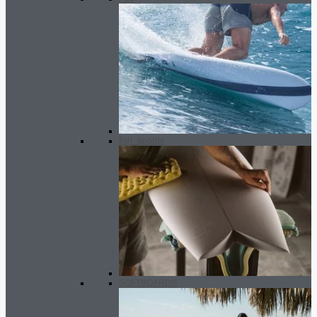
fish_boards
SOFTBOARDS