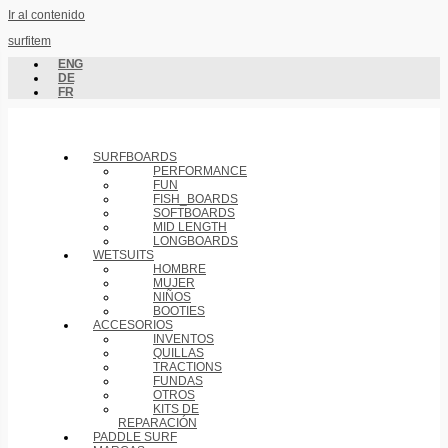
Ir al contenido
surfitem
ENG
DE
FR
SURFBOARDS
PERFORMANCE
FUN
FISH_BOARDS
SOFTBOARDS
MID LENGTH
LONGBOARDS
WETSUITS
HOMBRE
MUJER
NIÑOS
BOOTIES
ACCESORIOS
INVENTOS
QUILLAS
TRACTIONS
FUNDAS
OTROS
KITS DE
REPARACIÓN
PADDLE SURF