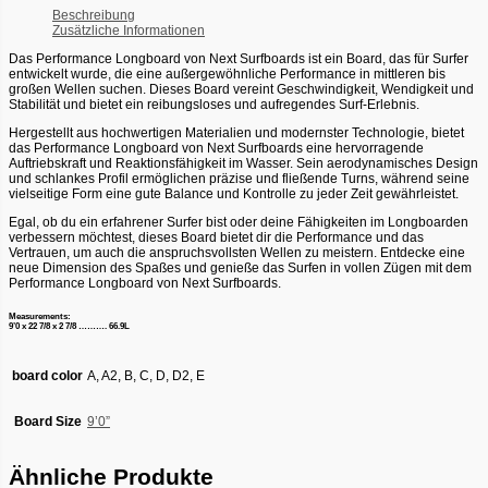
Beschreibung
Zusätzliche Informationen
Das Performance Longboard von Next Surfboards ist ein Board, das für Surfer
entwickelt wurde, die eine außergewöhnliche Performance in mittleren bis
großen Wellen suchen. Dieses Board vereint Geschwindigkeit, Wendigkeit und
Stabilität und bietet ein reibungsloses und aufregendes Surf-Erlebnis.
Hergestellt aus hochwertigen Materialien und modernster Technologie, bietet
das Performance Longboard von Next Surfboards eine hervorragende
Auftriebskraft und Reaktionsfähigkeit im Wasser. Sein aerodynamisches Design
und schlankes Profil ermöglichen präzise und fließende Turns, während seine
vielseitige Form eine gute Balance und Kontrolle zu jeder Zeit gewährleistet.
Egal, ob du ein erfahrener Surfer bist oder deine Fähigkeiten im Longboarden
verbessern möchtest, dieses Board bietet dir die Performance und das
Vertrauen, um auch die anspruchsvollsten Wellen zu meistern. Entdecke eine
neue Dimension des Spaßes und genieße das Surfen in vollen Zügen mit dem
Performance Longboard von Next Surfboards.
Measurements:
9’0 x 22 7/8 x 2 7/8 ………. 66.9L
board color
A, A2, B, C, D, D2, E
Board Size
9’0”
Ähnliche Produkte