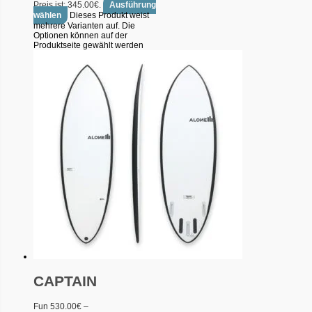
Preis ist: 345.00€.
Ausführung
wählen
Dieses Produkt weist
mehrere Varianten auf. Die
Optionen können auf der
Produktseite gewählt werden
CAPTAIN
Fun
530.00
€
–