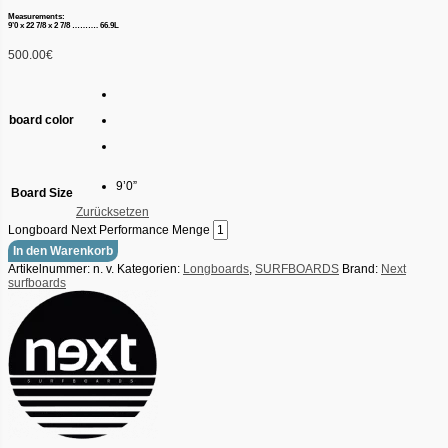
Measurements:
9’0 x 22 7/8 x 2 7/8 ………. 66.9L
500.00
€
board color
9’0”
Board Size
Zurücksetzen
Longboard Next Performance Menge
In den Warenkorb
Artikelnummer:
n. v.
Kategorien:
Longboards
,
SURFBOARDS
Brand:
Next
surfboards