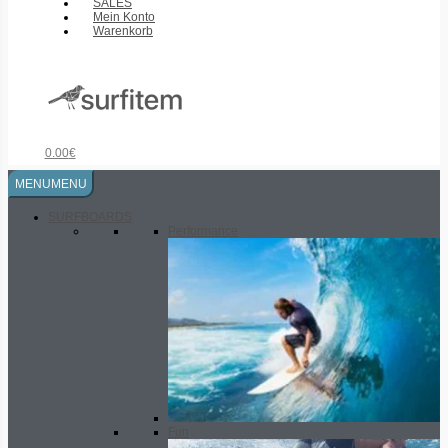
SALES
Mein Konto
Warenkorb
0.00
€
MENU
MENU
SURFBOARDS
Performance
Fun