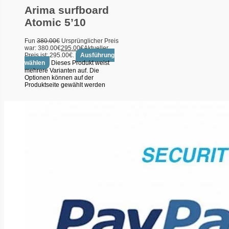
Arima surfboard
Atomic 5’10
Fun
380.00
€
Ursprünglicher Preis
war: 380.00€
295.00
€
Aktueller
Preis ist: 295.00€.
Ausführung
wählen
Dieses Produkt weist
mehrere Varianten auf. Die
Optionen können auf der
Produktseite gewählt werden