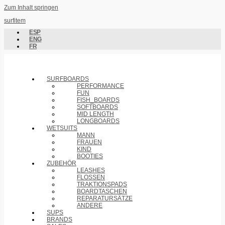
Zum Inhalt springen
surfitem
ESP
ENG
FR
SURFBOARDS
PERFORMANCE
FUN
FISH_BOARDS
SOFTBOARDS
MID LENGTH
LONGBOARDS
WETSUITS
MANN
FRAUEN
KIND
BOOTIES
ZUBEHÖR
LEASHES
FLOSSEN
TRAKTIONSPADS
BOARDTASCHEN
REPARATURSÄTZE
ANDERE
SUPS
BRANDS