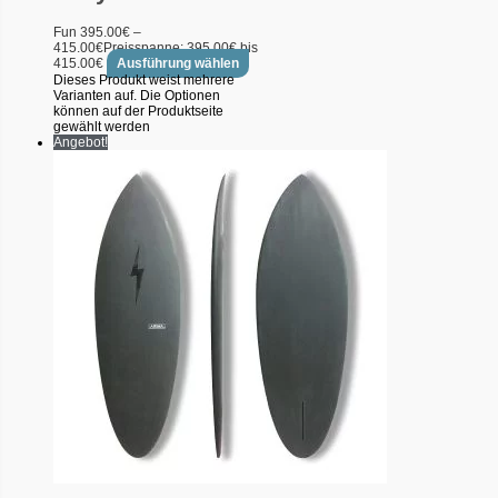
Fun
395.00
€
–
415.00
€
Preisspanne: 395.00€ bis
415.00€
Ausführung wählen
Dieses Produkt weist mehrere
Varianten auf. Die Optionen
können auf der Produktseite
gewählt werden
Angebot!