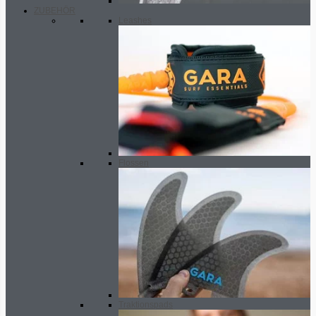
ZUBEHÖR
Leashes
Flossen
Traktionspads