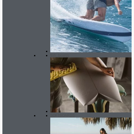
fish_boards
SOFTBOARDS