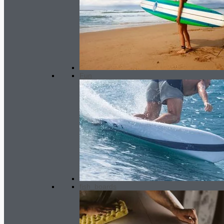
Longboard Next Performance
500.00
€
Fun
fish_boards
MEN wetsuit 3/2.5 mm SC2