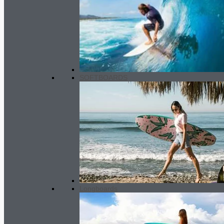
Premium wetsuit MEN 2/2 mm SC2
SOFTBOARDS
190.00
€
Longboards