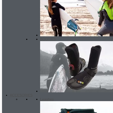
BOOTIES
Autres
Car seat cover
Les housses de siège
Gara
sont conçues pour protéger les sièges de
véhicule de l’eau, de la saleté et du sable. La housse Gara pour sièg
est conçue pour s’adapter à tous les sièges modernes équipés d’appu
Fabriquée en néoprène durable, antidérapant, résistant à l’eau d’une
épaisseur de 4 mm. La housse de siège peut être installée en quelq
ACCESORIES
secondes et offre une couche protectrice confortable.
Leashes
Caractéristiques :
Ajustement universel, dossier antidérapant, résistant à l’eau, conforta
noir.