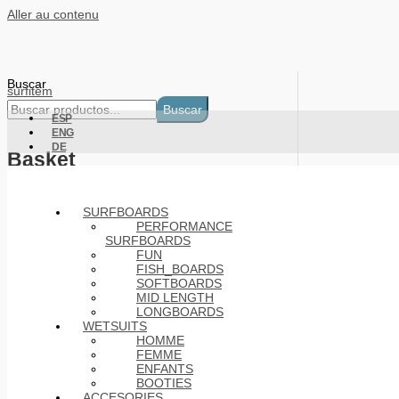
Aller au contenu
Buscar
surfitem
Buscar
ESP
ENG
DE
Basket
Products
SURFBOARDS
PERFORMANCE
SURFBOARDS
FUN
FISH_BOARDS
SOFTBOARDS
MID LENGTH
LONGBOARDS
WETSUITS
HOMME
FEMME
ENFANTS
BOOTIES
ACCESORIES