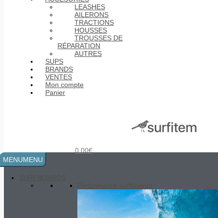
LEASHES
AILERONS
TRACTIONS
HOUSSES
TROUSSES DE
RÉPARATION
AUTRES
SUPS
BRANDS
VENTES
Gara Live Surf Traction - Pilsner
Mon compte
32.00
€
Le prix initial était :
Panier
32.00€.
30.00
€
Le prix actuel est :
30.00€.
0.00
€
MENU
MENU
SURFBOARDS
Performance surfboards