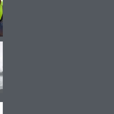
 votre
e avant
ie-tête.
ues
ble,