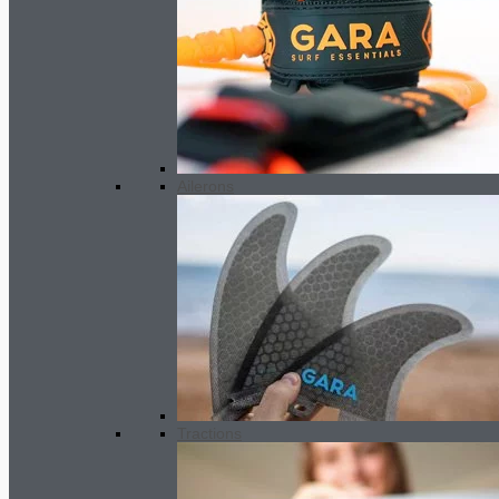
40.00
€
quantité de Car seat cover
Ajouter au panier
UGS :
GA20SC
Catégorie :
Autres
Ailerons
Description
Les housses de siège sont conçues pour protéger les sièges de votre v
conçue pour s’adapter à tous les sièges de voiture modernes équipés
l’eau. La housse de siège peut être installée en quelques secondes et
Caractéristiques :
Convient à tous les modèles, avec une base antidérapante
Tractions
Résistant à l’eau
Confortable
Noir.