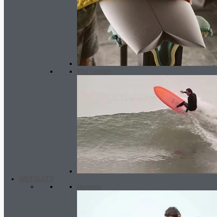
slateblack grey
295.00
€
Le prix
initial était : 295.00€.
120.00
€
Le
prix actuel est : 120.00€.
Mid Length
WETSUITS
Homme
Booties SC2 FLASHTECH 7MM
75.00
€