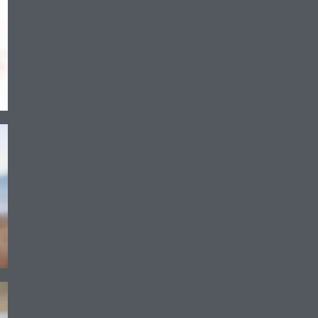
éhicule contre l’eau, la saleté et le sable. La housse pour siège de vo
 d’appuie-têtes. Fabriquée en néoprène durable de 4 mm d’épaisseur, a
 offre une couche protectrice confortable.