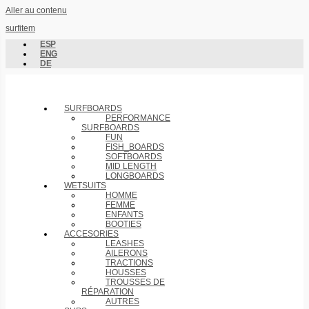
Aller au contenu
surfitem
ESP
ENG
DE
SURFBOARDS
PERFORMANCE
SURFBOARDS
FUN
FISH_BOARDS
SOFTBOARDS
MID LENGTH
LONGBOARDS
WETSUITS
HOMME
FEMME
ENFANTS
BOOTIES
ACCESORIES
LEASHES
AILERONS
TRACTIONS
HOUSSES
TROUSSES DE
RÉPARATION
AUTRES