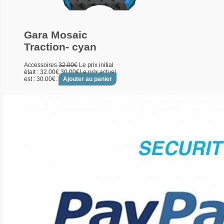
Gara Mosaic
Traction- cyan
Accessoires
32.00
€
Le prix initial
était : 32.00€.
30.00
€
Le prix actuel
est : 30.00€.
Ajouter au panier