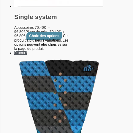
Single system
Accessoires
70.40
€
–
96.80
€
Plage de prix : 70.40€ à
96.80€
Choix des options
Ce
produit a plusieurs variations. Les
options peuvent être choisies sur
la page du produit
Promo !