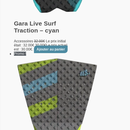
Gara Live Surf
Traction – cyan
Accessoires
32.00
€
Le prix initial
était : 32.00€.
30.00
€
Le prix actuel
est : 30.00€.
Ajouter au panier
Promo !