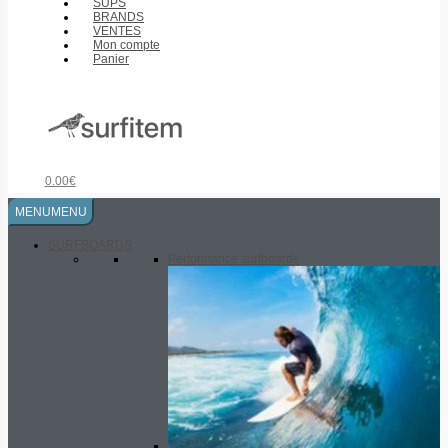
SUPS
BRANDS
VENTES
Mon compte
Panier
0.00
€
MENU
MENU
SURFBOARDS
Performance surfboards