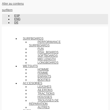
Aller au contenu
surfitem
ESP
ENG
DE
SURFBOARDS
PERFORMANCE
SURFBOARDS
FUN
FISH_BOARDS
SOFTBOARDS
MID LENGTH
LONGBOARDS
WETSUITS
HOMME
FEMME
ENFANTS
BOOTIES
ACCESORIES
LEASHES
AILERONS
TRACTIONS
HOUSSES
TROUSSES DE
RÉPARATION
AUTRES