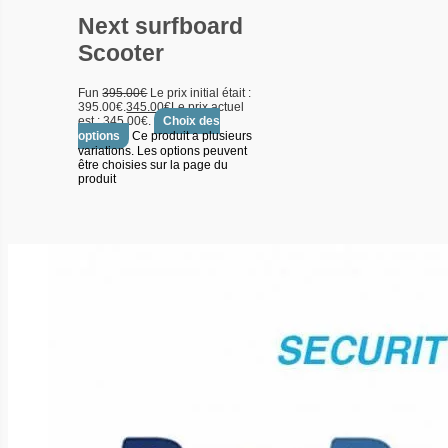
Next surfboard
Scooter
Fun
395.00
€
Le prix initial était :
395.00€.
345.00
€
Le prix actuel
est : 345.00€.
Choix des
options
Ce produit a plusieurs
variations. Les options peuvent
être choisies sur la page du
produit