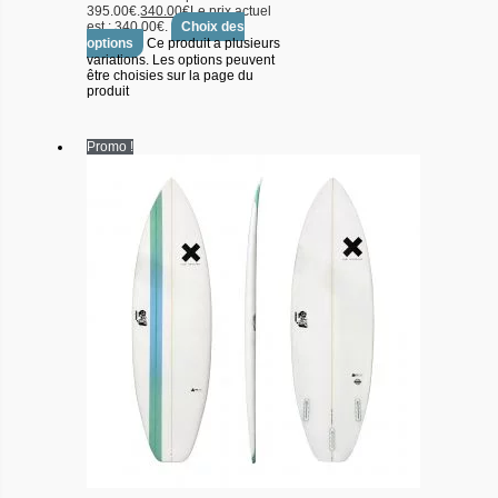
395.00€.
340.00
€
Le prix actuel
est : 340.00€.
Choix des
options
Ce produit a plusieurs
variations. Les options peuvent
être choisies sur la page du
produit
Promo !