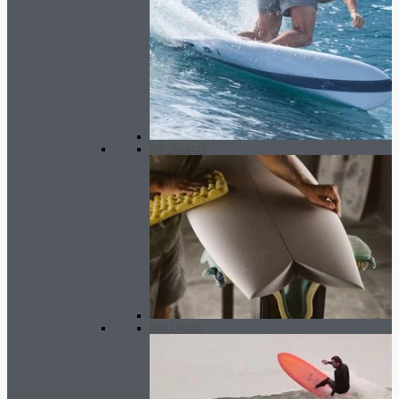
fish_boards
Mid Length