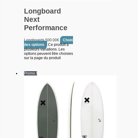
Longboard
Next
Performance
Longboards
500.00
€
Choix
des options
Ce produit a
plusieurs variations. Les
options peuvent être choisies
sur la page du produit
Promo !