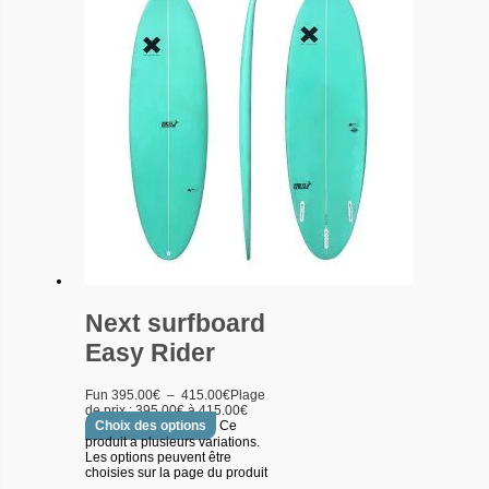
Next surfboard
Easy Rider
Fun
395.00
€
–
415.00
€
Plage
de prix : 395.00€ à 415.00€
Choix des options
Ce
produit a plusieurs variations.
Les options peuvent être
choisies sur la page du produit