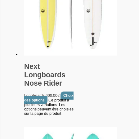
Next
Longboards
Nose Rider
Longboards
600.00
€
Choix
des options
Ce produit a
plusieurs variations. Les
options peuvent être choisies
sur la page du produit