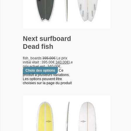
Next surfboard
Dead fish
fish_boards
395.00
€
Le prix
initial était : 395.00€.
340.00
€
Le
prix actuel est : 340.00€.
Choix des options
Ce
produit a plusieurs variations.
Les options peuvent être
choisies sur la page du produit