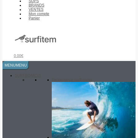
SUPS
BRANDS
VENTES
Mon compte
Panier
0.00
€
MENU
MENU
SURFBOARDS
Performance surfboards