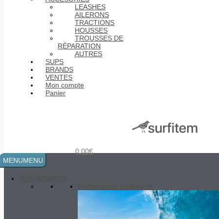
LEASHES
AILERONS
TRACTIONS
HOUSSES
TROUSSES DE
RÉPARATION
AUTRES
SUPS
BRANDS
VENTES
Premium wetsuit MEN 2/2 mm SC2
Mon compte
190.00
€
Panier
0.00
€
MENU
MENU
SURFBOARDS
Performance surfboards