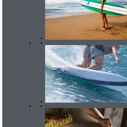
540.00
€
Plage de prix : 530.00€ à
540.00€
Fun
Dual boardbag
132.00
€
–
fish_boards
143.00
€
Plage de prix : 132.00€ à
143.00€