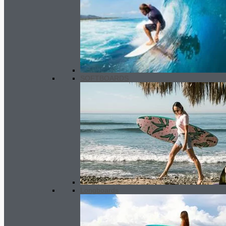
Comp leashes
24.20
€
SOFTBOARDS
Longboards
CAPTAIN
530.00
€
–