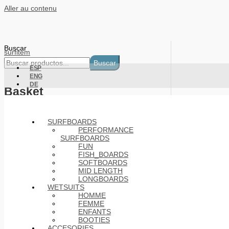
Aller au contenu
Buscar
surfitem
Buscar
ESP
ENG
DE
Basket
Products
SURFBOARDS
PERFORMANCE
SURFBOARDS
FUN
FISH_BOARDS
SOFTBOARDS
MID LENGTH
LONGBOARDS
WETSUITS
HOMME
FEMME
ENFANTS
BOOTIES
ACCESORIES