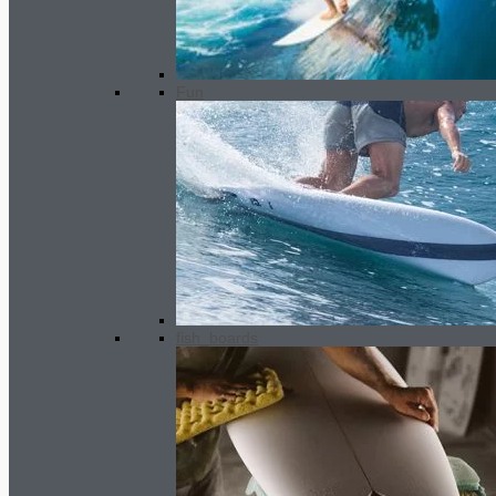
Fun
fish_boards