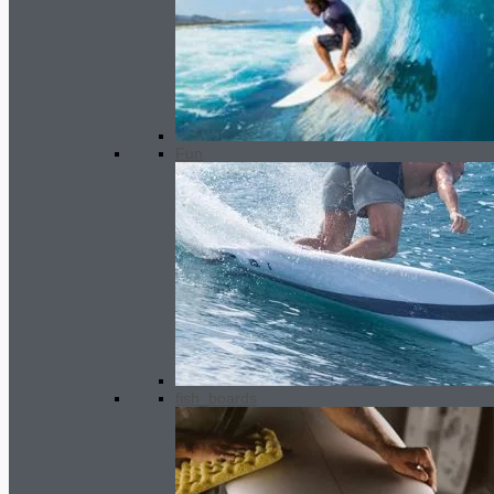
Front Traction Pads
32.00
€
El
Fun
precio original era:
32.00€.
30.00
€
El precio actual es:
30.00€.
fish_boards