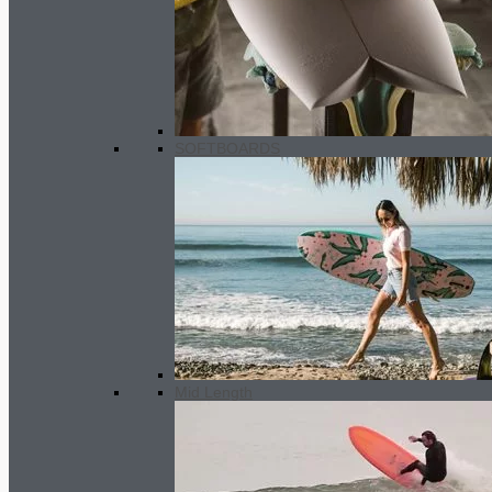
Gara Vandals Traction- cyan
SOFTBOARDS
32.00
€
El precio original era:
32.00€.
30.00
€
El precio actual es:
30.00€.
Mid Length