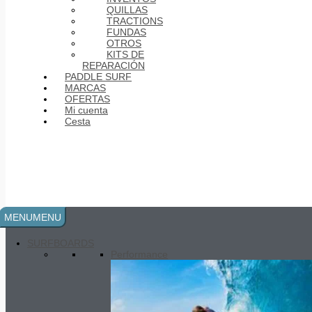
QUILLAS
TRACTIONS
FUNDAS
OTROS
KITS DE
REPARACIÓN
PADDLE SURF
MARCAS
OFERTAS
Mi cuenta
Mobyk Softboard Old School Twin-
Cesta
Fin
280.00
€
El precio original era:
280.00€.
238.00
€
El precio actual
es: 238.00€.
MENU
MENU
SURFBOARDS
Performance