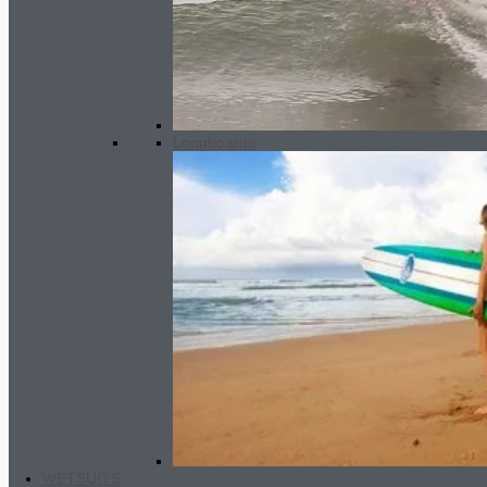
Premium wetsuit MEN 2/2 mm SC2
190.00
€
Longboards
WETSUITS