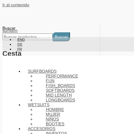
Ir al contenido
Buscar
surfitem
Buscar
ENG
DE
FR
Cesta
Products
SURFBOARDS
PERFORMANCE
FUN
FISH_BOARDS
SOFTBOARDS
MID LENGTH
LONGBOARDS
WETSUITS
HOMBRE
MUJER
NIÑOS
BOOTIES
ACCESORIOS
INVENTOS