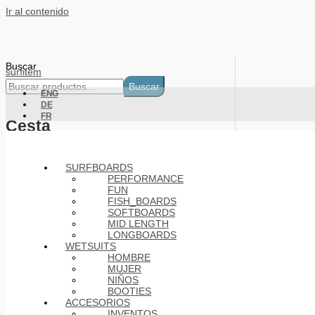
Ir al contenido
Buscar
surfitem
Buscar
ENG
DE
FR
Cesta
Products
SURFBOARDS
PERFORMANCE
FUN
FISH_BOARDS
SOFTBOARDS
MID LENGTH
LONGBOARDS
WETSUITS
HOMBRE
MUJER
NIÑOS
BOOTIES
ACCESORIOS
INVENTOS