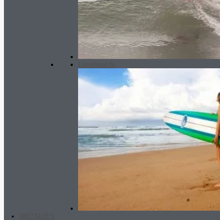
Longboards
Wetsuits backpack
45.00
€
WETSUITS