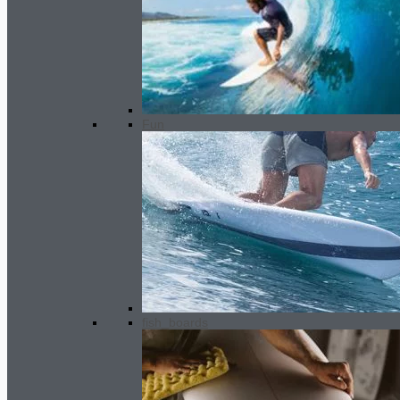
Gara Live Surf Traction - Pilsner
32.00
€
El precio original era:
32.00€.
30.00
€
El precio actual es:
30.00€.
Fun
fish_boards