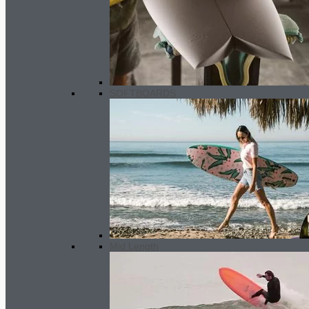
Arima longboard Generator 8´0
550.00
€
SOFTBOARDS
Mid Length
Surf Wetsuit WOMEN 6/5/4 mm
385.00
€