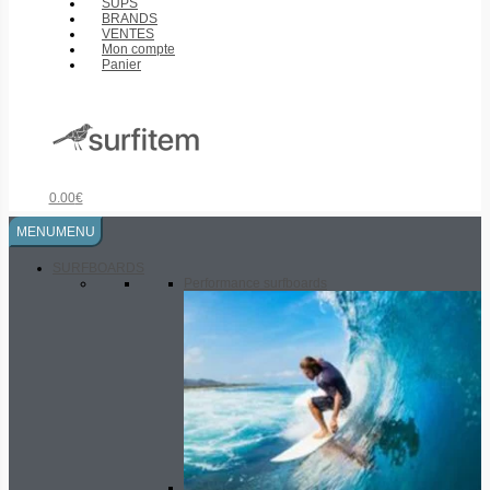
SUPS
BRANDS
VENTES
Mon compte
Panier
0.00
€
MENU
MENU
SURFBOARDS
Performance surfboards