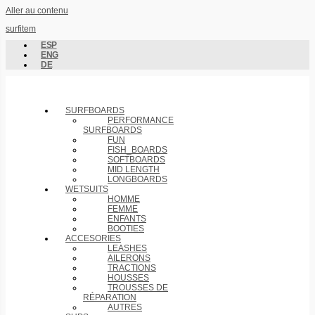
Aller au contenu
surfitem
ESP
ENG
DE
SURFBOARDS
PERFORMANCE
SURFBOARDS
FUN
FISH_BOARDS
SOFTBOARDS
MID LENGTH
LONGBOARDS
WETSUITS
HOMME
FEMME
ENFANTS
BOOTIES
ACCESORIES
LEASHES
AILERONS
TRACTIONS
HOUSSES
TROUSSES DE
RÉPARATION
AUTRES