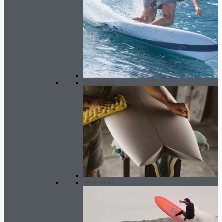
fish_boards
Mid Length