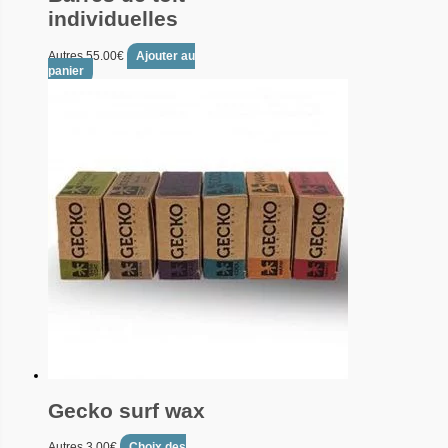
individuelles
Autres
55.00
€
Ajouter au
panier
Gecko surf wax
Autres
3.00
€
Choix des