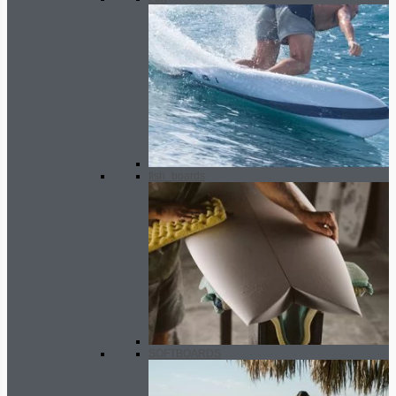
fish_boards
SOFTBOARDS