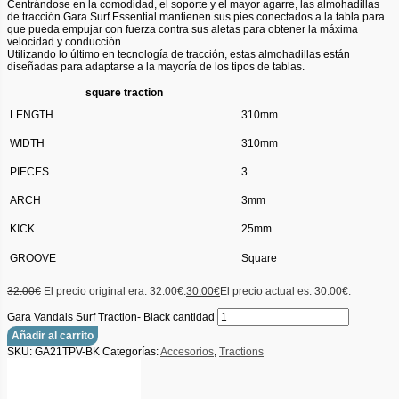
Centrándose en la comodidad, el soporte y el mayor agarre, las almohadillas
de tracción Gara Surf Essential mantienen sus pies conectados a la tabla para
que pueda empujar con fuerza contra sus aletas para obtener la máxima
velocidad y conducción.
Utilizando lo último en tecnología de tracción, estas almohadillas están
diseñadas para adaptarse a la mayoría de los tipos de tablas.
square traction
LENGTH
310mm
WIDTH
310mm
PIECES
3
ARCH
3mm
KICK
25mm
GROOVE
Square
32.00
€
El precio original era: 32.00€.
30.00
€
El precio actual es: 30.00€.
Gara Vandals Surf Traction- Black cantidad
Añadir al carrito
SKU:
GA21TPV-BK
Categorías:
Accesorios
,
Tractions