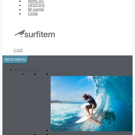
MARCAS
OFERTAS
Mi cuenta
Cesta
0.00
€
MENU
MENU
SURFBOARDS
Performance
Fun