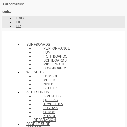
Ir al contenido
surfitem
ENG
DE
FR
SURFBOARDS
PERFORMANCE
FUN
FISH_BOARDS
SOFTBOARDS
MID LENGTH
LONGBOARDS
WETSUITS
HOMBRE
MUJER
NIÑOS
BOOTIES
ACCESORIOS
INVENTOS
QUILLAS
TRACTIONS
FUNDAS
OTROS
KITS DE
REPARACIÓN
PADDLE SURF