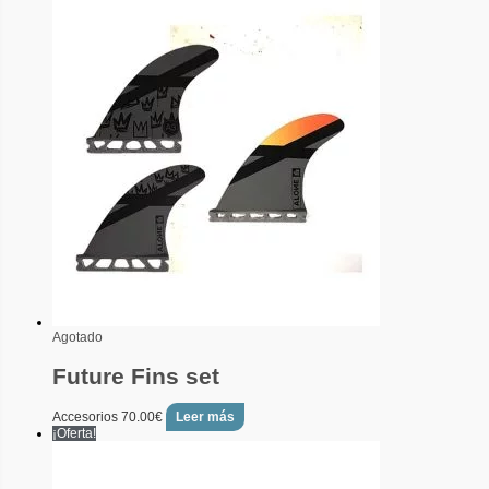
Agotado
Future Fins set
Accesorios
70.00
€
Leer más
¡Oferta!