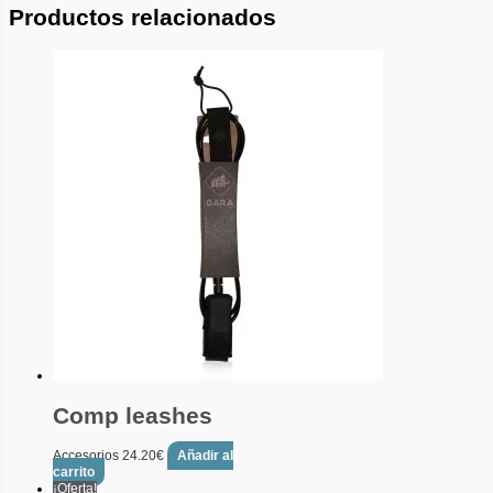
Productos relacionados
Comp leashes
Accesorios
24.20
€
Añadir al
carrito
¡Oferta!