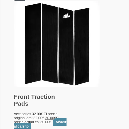
Front Traction
Pads
Accesorios
32.00
€
El precio
original era: 32.00€.
30.00
€
El
precio actual es: 30.00€.
Añadir
al carrito