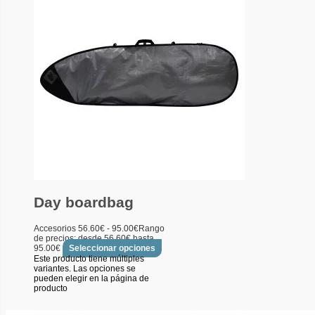
Day boardbag
Accesorios
56.60
€
-
95.00
€
Rango
de precios: desde 56.60€ hasta
95.00€
Seleccionar opciones
Este producto tiene múltiples
variantes. Las opciones se
pueden elegir en la página de
producto