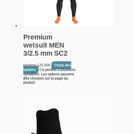
Premium
wetsuit MEN
3/2.5 mm SC2
Homme
120.00
€
Choix des
options
Ce produit a plusieurs
variations. Les options peuvent
être choisies sur la page du
produit