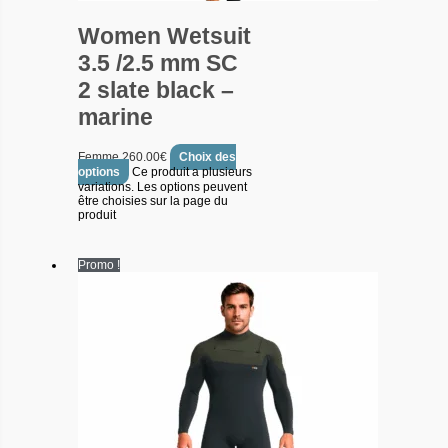
Women Wetsuit
3.5 /2.5 mm SC
2 slate black –
marine
Femme
260.00
€
Choix des
options
Ce produit a plusieurs
variations. Les options peuvent
être choisies sur la page du
produit
Promo !