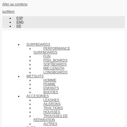
Aller au contenu
surfitem
ESP
ENG
DE
SURFBOARDS
PERFORMANCE
SURFBOARDS
FUN
FISH_BOARDS
SOFTBOARDS
MID LENGTH
LONGBOARDS
WETSUITS
HOMME
FEMME
ENFANTS
BOOTIES
ACCESORIES
LEASHES
AILERONS
TRACTIONS
HOUSSES
TROUSSES DE
RÉPARATION
AUTRES