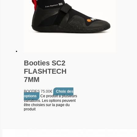
Booties SC2
FLASHTECH
7MM
BOOTIES
75.00
€
Choix des
options
Ce produit a plusieurs
variations. Les options peuvent
être choisies sur la page du
produit