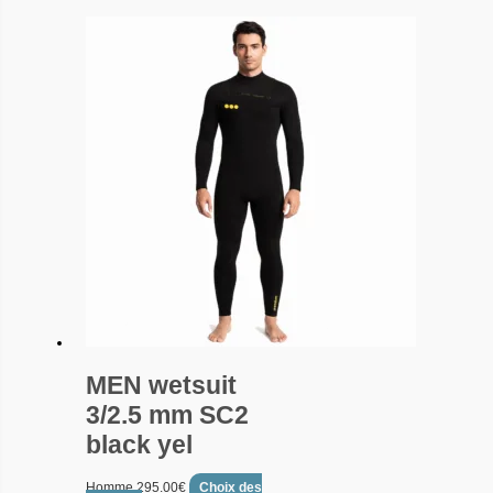
MEN wetsuit
3/2.5 mm SC2
black yel
Homme
295.00
€
Choix des