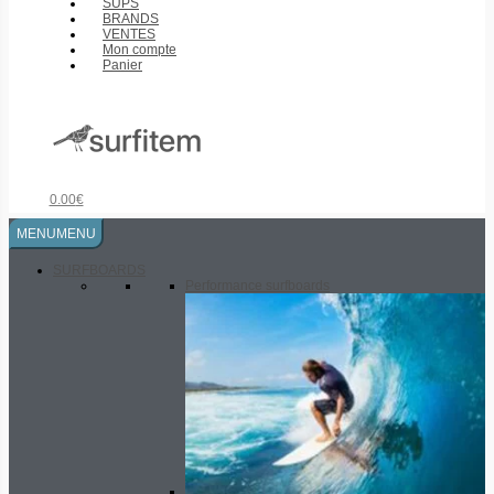
SUPS
BRANDS
VENTES
Mon compte
Panier
0.00
€
MENU
MENU
SURFBOARDS
Performance surfboards