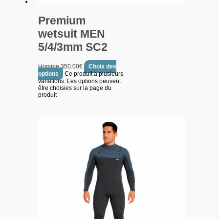
Premium
wetsuit MEN
5/4/3mm SC2
Homme
350.00
€
Choix des
options
Ce produit a plusieurs
variations. Les options peuvent
être choisies sur la page du
produit