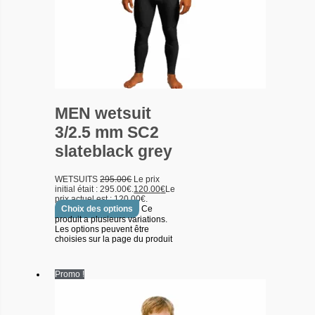
MEN wetsuit
3/2.5 mm SC2
slateblack grey
WETSUITS
295.00
€
Le prix
initial était : 295.00€.
120.00
€
Le
prix actuel est : 120.00€.
Choix des options
Ce
produit a plusieurs variations.
Les options peuvent être
choisies sur la page du produit
Promo !