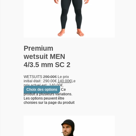
Premium
wetsuit MEN
4/3.5 mm SC 2
WETSUITS
290.00
€
Le prix
initial était : 290.00€.
140.00
€
Le
prix actuel est : 140.00€.
Choix des options
Ce
produit a plusieurs variations.
Les options peuvent être
choisies sur la page du produit