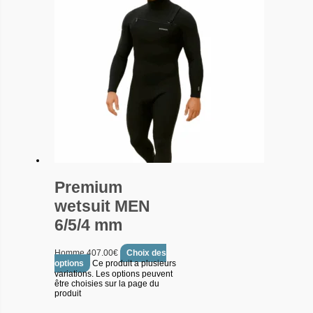
Premium
wetsuit MEN
6/5/4 mm
Homme
407.00
€
Choix des
options
Ce produit a plusieurs
variations. Les options peuvent
être choisies sur la page du
produit