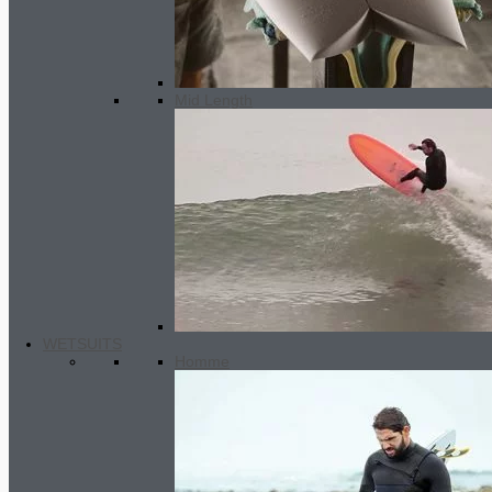
Mid Length
WETSUITS
Homme