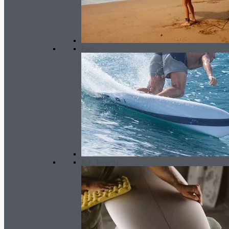
Fun
fish_boards