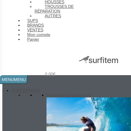
HOUSSES
TROUSSES DE
RÉPARATION
AUTRES
SUPS
BRANDS
VENTES
Mon compte
Panier
0.00
€
MENU
MENU
SURFBOARDS
Performance surfboards