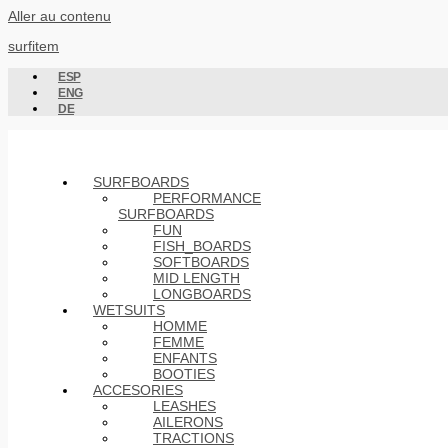
Aller au contenu
surfitem
ESP
ENG
DE
SURFBOARDS
PERFORMANCE
SURFBOARDS
FUN
FISH_BOARDS
SOFTBOARDS
MID LENGTH
LONGBOARDS
WETSUITS
HOMME
FEMME
ENFANTS
BOOTIES
ACCESORIES
LEASHES
AILERONS
TRACTIONS