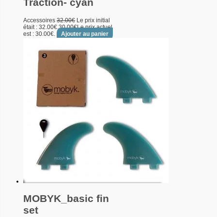
Traction- cyan
Accessoires
32.00
€
Le prix initial
était : 32.00€.
30.00
€
Le prix actuel
est : 30.00€.
Ajouter au panier
MOBYK_basic fin
set