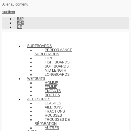
Aller au contenu
surfitem
ESP
ENG
DE
SURFBOARDS
PERFORMANCE
SURFBOARDS
FUN
FISH_BOARDS
SOFTBOARDS
MID LENGTH
LONGBOARDS
WETSUITS
HOMME
FEMME
ENFANTS
BOOTIES
ACCESORIES
LEASHES
AILERONS
TRACTIONS
HOUSSES
TROUSSES DE
RÉPARATION
AUTRES