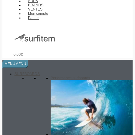
SUPS
BRANDS
VENTES
Mon compte
Panier
0.00
€
MENU
MENU
SURFBOARDS
Performance surfboards