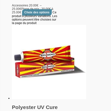
Accessoires
20.00
€
–
25.00
€
Plage de prix : 20.00€ à
25.00€
Choix des options
Ce
produit a plusieurs variations. Les
options peuvent être choisies sur
la page du produit
Polyester UV Cure