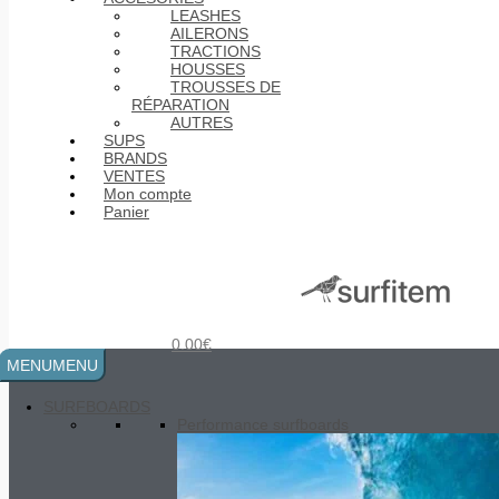
LEASHES
AILERONS
TRACTIONS
HOUSSES
TROUSSES DE
RÉPARATION
AUTRES
SUPS
BRANDS
VENTES
Polyester UV Cure Tube
20.00
€
Mon compte
Panier
0.00
€
MENU
MENU
SURFBOARDS
Performance surfboards