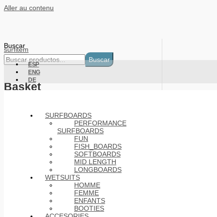
Aller au contenu
Buscar
surfitem
Buscar
ESP
ENG
DE
Basket
Products
SURFBOARDS
PERFORMANCE
SURFBOARDS
FUN
FISH_BOARDS
SOFTBOARDS
MID LENGTH
LONGBOARDS
WETSUITS
HOMME
FEMME
ENFANTS
BOOTIES
ACCESORIES