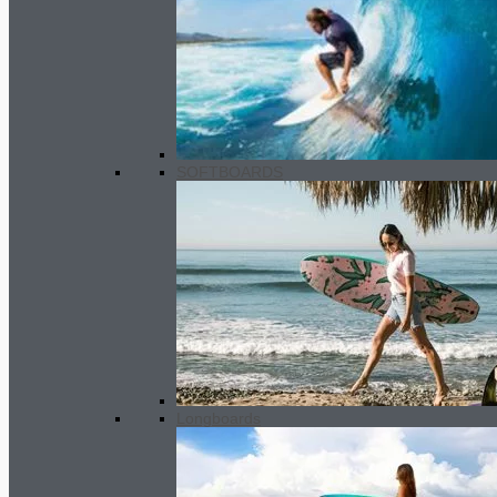
Gara Vandals Traction- Pilsner
32.00
€
Le prix initial était :
32.00€.
30.00
€
Le prix actuel est :
30.00€.
SOFTBOARDS
Longboards