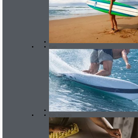
Mobyk SUP Paddle Carbon+Nylon
170-210
110.00
€
Fun
fish_boards
All round Shark
680.00
€
Le prix
initial était : 680.00€.
350.00
€
Le